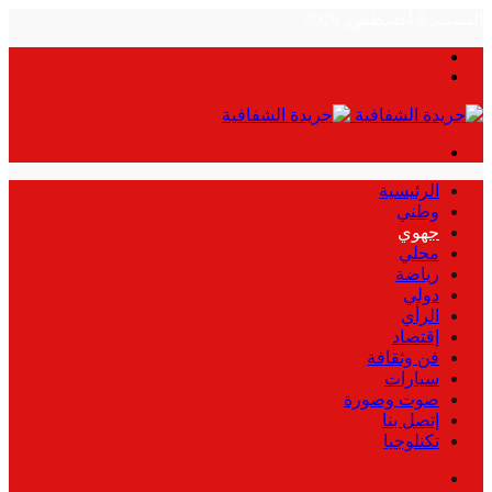
السبت, 8 أغسطس, 2026
بحث
الوضع
عن
المظلم
القائمة
الرئيسية
وطني
جهوي
محلي
رياضة
دولي
الرأي
إقتصاد
فن وثقافة
سيارات
صوت وصورة
إتصل بنا
تكنلوجيا
بحث