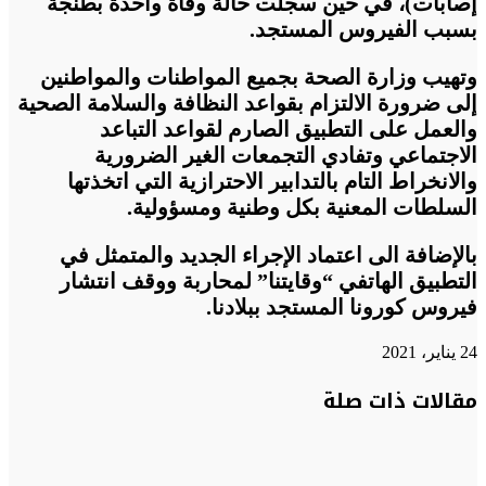
إصابات)، في
حين سجلت حالة وفاة واحدة بطنجة
بسبب الفيروس المستجد
.
وتهيب وزارة الصحة بجميع المواطنات والمواطنين
إلى ضرورة الالتزام بقواعد النظافة والسلامة الصحية
والعمل على التطبيق الصارم لقواعد التباعد
الاجتماعي وتفادي التجمعات الغير الضرورية
والانخراط التام بالتدابير الاحترازية التي اتخذتها
السلطات المعنية بكل وطنية ومسؤولية
.
بالإضافة الى اعتماد الإجراء الجديد والمتمثل في
التطبيق الهاتفي “وقايتنا” لمحاربة ووقف انتشار
فيروس كورونا المستجد ببلادنا
.
24 يناير، 2021
تويتر
تويتر
طباعة
تيلقرام
تيلقرام
واتساب
واتساب
ماسنجر
ماسنجر
فيسبوك
فيسبوك
مشاركة
مقالات ذات صلة
عبر
البريد