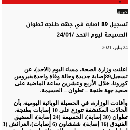
الوضع
عن
المظلم
جهوي
تسجيل 89 اصابة في جهة طنجة تطوان
الحسيمة ليوم الاحد /24/01
24 يناير، 2021
ا
علنت وزارة الصحة، مساء اليوم (الاحد)، عن
تسجيل89إصابة جديدة وحالة وفاة واحدةبفيروس
كورونا، خلال الأربع وعشرين ساعة الماضية على
صعيد جهة طنجة – تطوان – الحسيمة.
وأفادت الوزارة، في الحصيلة الوبائية اليومية، بأن
الحالات المكتشفة تتوزع على 10
إصابات بطنجة،
تطوان (30 إصابة)، الحسيمة (24 إصابة)، المضيق
الفنيدق (16 إصابة)، شفشاون (6 إصابات)،
العرائش (3