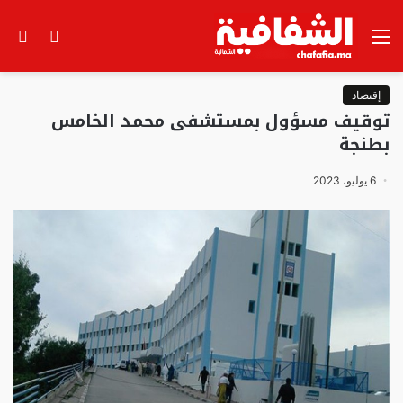
القائمة
الوضع
بح
المظلم
عن
إقتصاد
توقيف مسؤول بمستشفى محمد الخامس
بطنجة
6 يوليو، 2023