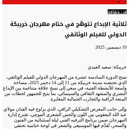
الوضع
عن
المظلم
فن وثقافة
ثلاثية الإبداع تتوهّج في ختام مهرجان خريبكة
الدولي للفيلم الوثائقي
10 ديسمبر، 2025
خريبكة: سعيد العيدي
تمنح الدورة السادسة عشرة من المهرجان الدولي للفيلم الوثائقي،
الذي تحتضنه مدينة خريبكة من 11 إلى 14 دجنبر 2025، مساحة
واسعة للأنشطة الفنية، في سعي إلى نسج علاقة متناغمة بين الإبداع
البصري والمشهد الثقافي والسينمائي، بما يتيح للجمهور لحظات من
المتعة الراقية والتجارب الجمالية المغايرة.
وإلى جانب المعرض التشكيلي الراقي، الذي يزاوج فيه الفنان مولاي
عبد الله اليعقوبي بين اللون والحس الشعري الموحِي، تقترح إدارة
المهرجان ضمن برنامج الترفيه الفني ليلة استثنائية من الفنون
والسحر، تُقدَّم فيها الموسيقى والشعر في لوحة ختامية تحتفي