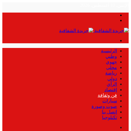
الإثنين, 10 أغسطس, 2026
بحث
الوضع
عن
المظلم
القائمة
الرئيسية
وطني
جهوي
محلي
رياضة
دولي
الرأي
إقتصاد
فن وثقافة
سيارات
صوت وصورة
إتصل بنا
تكنلوجيا
بحث