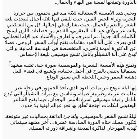
بالدورة وتمنحها لمسة من البهاء والجمال.
ويحيي هذه الأمسية الاستثنائية ثلاثة مبدعين يجمعون بين حرارة
التجربة وثراء الحس الفني، حيث تلتقي فيها ثلاثة أجيال لتتحدث بلغة
الشعر والنغم والجمال، حيث يشارك في إحيائها، كل من التشكيلي
والشاعر مولاي عبد الله اليعقوبي، القادم من فضاءات اللون ليمنح
الكلمات ألقاً جديداً، ثم المترجم والعازف والأستاذ عبد الإله الخطابي،
الذي يعزف على آلة العود مقامات تفتح أبواب السفر الروحي، فضلا
عن الدكتورة أميمة ناصري، المتخصصة في الهندسة المدنية، والتي
تُبدع على آلة التشيللّو بأنامل تنسج موسيقى بليغة الإحساس.
وتمنح هذه الأمسية الشعرية والموسيقية صورة حية، تشبه مشهداً
سينمائياً يحتفي بالفرح في أجمل تجلياته، ويُشيع في فضاء الليل
دهشة السمر وحنين اللحظة التي تسبق الوداع.
إنها ليلة تتوهج بترنيمات العود الذي يأخذ الجمهور في رحلة عبر
مقامات عربية وطربية أصيلة، وتتناسق مع نبرات التشيللّو التي تُبدع
بأنامل رقيقة موسيقى آسرة تلامس الوجدان، فيما يفتح الشاعر
اليعقوبي للكلمات أجنحة تُحلّق بها نحو عوالم لونية بلا حدود.
ليلةٌ تنسج الشعر بالموسيقى، وتُفاجئ الذائقة بجماليات غير متوقعة،
لتكون مسك ختام الدورة السادسة عشرة… آخر مشهد سينمائي
يُهديه المهرجان لذاكرة المدينة وإشراقة دوراته المقبلة.