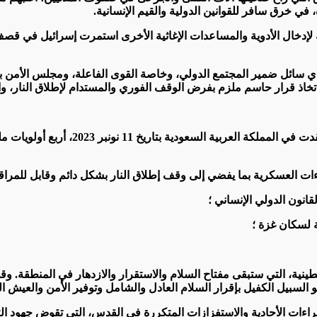
في خرق سافر للقوانين الدولية والقيم الإنسانية.
لإدخال الأدوية والمساعدات الإغاثية الأخرى استمرت إسرائيل في قصف
، ي سائل ضمير المجتمع الدولي، وخاصة القوى الفاعلة، ومجلس الأمن باع
اذ قرار حاسم ملزم بفرض الوقف الفوري والمستدام لإطلاق النار، واحتر
لقد حددنا خلال القمة العربية الإسلامية 
ات العسكرية بما يفضي إلى وقف إطلاق النار بشكل دائم وقابل للمراقب
قانون الدولي الإنساني ؛
ة لسكان غزة ؛
طينية، التي ستبقى مفتاح السلام والاستقرار والازدهار في المنطقة. و
السبيل الكفيل بإقرار السلام العادل والشامل وتوفير الأمن والعيش 
إجراءات الأحادية والاستفزازات المتكررة في القدس، التي تقوض جهود ال