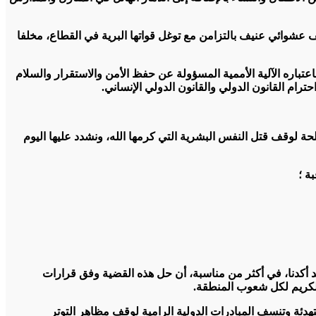
 عشوائي عنيف بالتزامن مع توغل قواتها البرية في القطاع، مخلفا
تباره الآلية الأممية المسؤولة عن حفظ الأمن والاستقرار والسلام
ام القانون الدولي والقانون الدولي الإنساني.
المشتركة غير العادية التي انعقدت في المملكة العربية السعودية بتاريخ 11 نونبر 2023، أربع أولويات ملحة لوقف قتل النفس البشرية التي كرمها الله، ونشدد عليها اليوم
ة ؛
قد أكدنا، في أكثر من مناسبة، أن حل هذه القضية وفق قرارات
الكريم لكل شعوب المنطقة.
تهدئة وتنسف المبادرات الدولية الرامية لوقف مظاهر التوتر