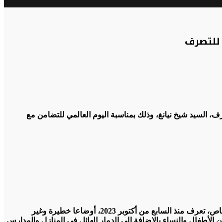
 للتصرف
، السيد شيخ نيانغ، وذلك بمناسبة اليوم العالمي للتضامن مع
يأتي تخليد اليوم العالمي للتضامن مع الشعب الفلسطيني هذه السنة، ومنطقة الشرق الأوسط عموما، والأراضي الفلسطينية المحتلة بشكل خاص، تعرف منذ السابع من أكتوبر 2023، أوضاعا خطيرة وغير
لأطفال والنساء بالإضافة إلى الدمار الهائل في المنازل والمدارس