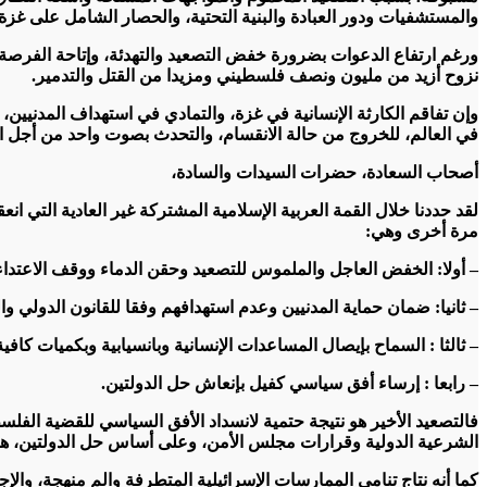
والمستشفيات ودور العبادة والبنية التحتية، والحصار الشامل على غزة، 
ورغم ارتفاع الدعوات بضرورة خفض التصعيد والتهدئة، وإتاحة الفرصة 
نزوح أزيد من مليون ونصف فلسطيني ومزيدا من القتل والتدمير.
وإن تفاقم الكارثة الإنسانية في غزة، والتمادي في استهداف المدنيين
في العالم، للخروج من حالة الانقسام، والتحدث بصوت واحد من أجل اتخ
أصحاب السعادة، حضرات السيدات والسادة،
مرة أخرى وهي:
– أولا: الخفض العاجل والملموس للتصعيد وحقن الدماء ووقف الاعتداء
– ثانيا: ضمان حماية المدنيين وعدم استهدافهم وفقا للقانون الدولي وال
– ثالثا : السماح بإيصال المساعدات الإنسانية وبانسيابية وبكميات كافي
– رابعا : إرساء أفق سياسي كفيل بإنعاش حل الدولتين.
فالتصعيد الأخير هو نتيجة حتمية لانسداد الأفق السياسي للقضية الفلس
الشرعية الدولية وقرارات مجلس الأمن، وعلى أساس حل الدولتين، هو 
كما أنه نتاج تنامي الممارسات الإسرائيلية المتطرفة والم منهجة، وال