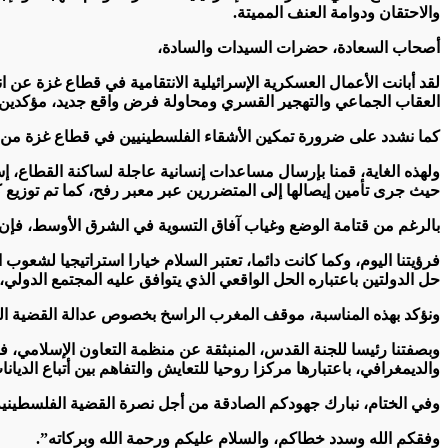
والاحتقان ودوامة العنف المميتة.
أصحاب السعادة، حضرات السيدات والسادة،
لقد أبانت الأعمال العسكرية الإسرائيلية الانتقامية في قطاع غزة عن ا
العقاب الجماعي والتهجير القسري ومحاولة فرض واقع جديد، مؤكدين ف
كما نشدد على ضرورة تمكين الأشقاء الفلسطينيين في قطاع غزة من ا
ولهذه الغاية، قمنا بإرسال مساعدات إنسانية عاجلة لساكنة القطاع، إسه
حيث جرى تأمين إيصالها إلى المتضررين عبر معبر رفح، كما تم توزي
بالرغم من قتامة الوضع وغياب آفاق التسوية في الشرق الأوسط، فإن ال
فرؤيتنا اليوم، وكما كانت دائما، تعتبر السلام خيارا استراتيجيا لشعو
حل الدولتين باعتباره الحل الواقعي الذي يتوافق عليه المجتمع الدولي،
ونؤكد بهذه المناسبة، موقف المغرب الراسخ بخصوص عدالة القضية ا
وبصفتنا رئيسا للجنة القدس، المنبثقة عن منظمة التعاون الإسلامي، ف
والديمغرافي، باعتبارها مركزا روحيا للتعايش والتفاهم بين أتباع الديانا
وفي الختام، نبارك جهودكم الصادقة من أجل نصرة القضية الفلسطينية 
وفقكم الله وسدد خطاكم، والسلام عليكم ورحمة الله وبركاته”.