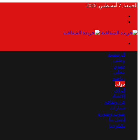
الجمعة, 7 أغسطس, 2026
بحث
الوضع
عن
المظلم
القائمة
الرئيسية
وطني
جهوي
محلي
رياضة
دولي
الرأي
إقتصاد
فن وثقافة
سيارات
صوت وصورة
إتصل بنا
تكنلوجيا
بحث