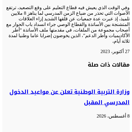
وفي الوقت الذي يعيش فيه قطاع التعليم على وقع التصعيد، ترتفع
الأصوات التي تحذر من ضياع الزمن المدرسي لما يناهز 8 ملايين
تلميذ، إذ عبرت عدة جمعيات عن قلقها الشديد إزاء العلاقات
المتشنجة بين الأساتذة والقطاع الوصي جراء انسداد باب الحوار مع
أصحاب مجموعة من الملفات، في مقدمتها ملف الأساتذة “أطر
الأكاديميات وأطر الدعم”، الذين يخوضون إضرابا عاما وطنيا لمدة
ثلاثة أيام،
27 أكتوبر، 2023
تويتر
تويتر
طباعة
تيلقرام
تيلقرام
واتساب
واتساب
ماسنجر
ماسنجر
فيسبوك
فيسبوك
مشاركة
مقالات ذات صلة
عبر
البريد
وزارة التربية الوطنية تعلن عن مواعيد الدخول
المدرسي المقبل
8 أغسطس، 2026