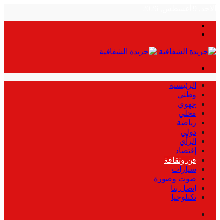
الأحد, 9 أغسطس, 2026
بحث
الوضع
عن
المظلم
القائمة
الرئيسية
وطني
جهوي
محلي
رياضة
دولي
الرأي
إقتصاد
فن وثقافة
سيارات
صوت وصورة
إتصل بنا
تكنلوجيا
بحث