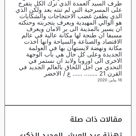
طرف السيد العمدة الذي ترك الكل يتفرج
على المسرحية التي لم تنته بعد ولكن الذي
الذي يطفئ غضب الاحتجاجات والشكايات
هو الوالي المهيدية ويعرف يتجربته وحنكته
ان يسير بالمدينة الى بر الامان ويعرف
مسبفا ان طنجة لها مكانة عالية في عالم
الاقتصاد والصناعة والسياحة وانها اخذت
مكانة ونهضة لايستهان بها في العولمة
الجديدة وعلى كل حال هي باب الوجهة
الاخرى الى اوروبا ولابد ان نستمر في
التحدي من اجل اللحاق بالعالم الجديد في
القرن 21 …….. …… ع / الاخضر
16 يناير، 2020
تويتر
فيسبوك
تيلقرام
واتساب
تويتر
فيسبوك
ماسنجر
ماسنجر
طباعة
واتساب
تيلقرام
مشاركة
عبر
البريد
مقالات ذات صلة
تهنئة عيد العرش المجيد الذكرى