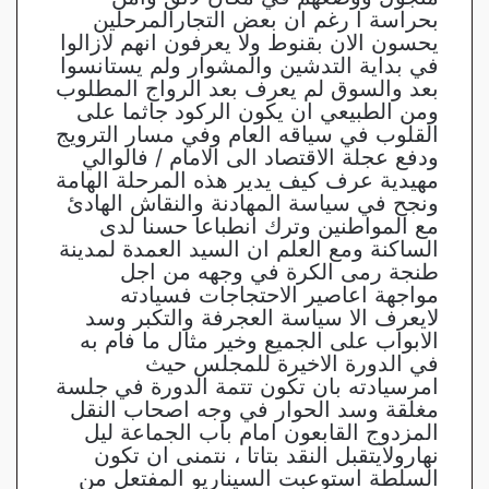
بحراسة ا رغم ان بعض التجارالمرحلين
يحسون الان بقنوط ولا يعرفون انهم لازالوا
في بداية التدشين والمشوار ولم يستانسوا
بعد والسوق لم يعرف بعد الرواج المطلوب
ومن الطبيعي ان يكون الركود جاثما على
القلوب في سياقه العام وفي مسار الترويج
ودفع عجلة الاقتصاد الى الامام / فالوالي
مهيدية عرف كيف يدير هذه المرحلة الهامة
ونجح في سياسة المهادنة والنقاش الهادئ
مع المواطنين وترك انطباعا حسنا لدى
الساكنة ومع العلم ان السيد العمدة لمدينة
طنجة رمى الكرة في وجهه من اجل
مواجهة اعاصير الاحتجاجات فسيادته
لايعرف الا سياسة العجرفة والتكبر وسد
الابواب على الجميع وخير مثال ما فام به
في الدورة الاخيرة للمجلس حيث
امرسيادته بان تكون تتمة الدورة في جلسة
مغلقة وسد الحوار في وجه اصحاب النقل
المزدوج القابعون امام باب الجماعة ليل
نهارولايتقبل النقد بتاتا ، نتمنى ان تكون
السلطة استوعبت السيناريو المفتعل من