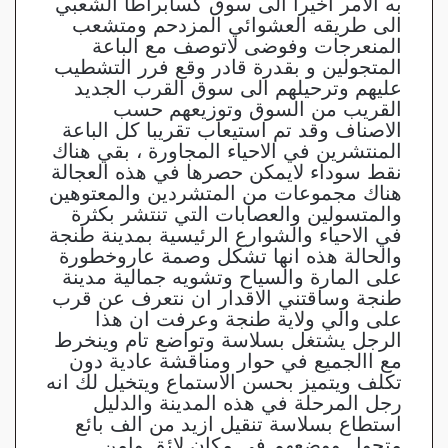
به الامر اخيرا الى سوق كسابراطا الشعبي
الى طريقه العشوائي المزدحم ومتشعب
المنعرجات وفوضى لاتوصف مع الباعة
المتجولين و بقدرة قادر وقع فرر التشطيب
عليهم وترحيلهم الى سوق القرب الجديد
القريب من السوق وتوزيعهم حسب
الاصناف وقد تم استيعاب تقريبا كل الباعة
المنتشرين في الاحياء المجاورة ، بقي هناك
نقط سوداء لايمكن حصرها في هذه العجالة
هناك مجموعات من المتشردين والمعتوهين
والمتسولين والعصابات التي تنتشر بكثرة
في الاحياء والشوارع الرئيسية بمدينة طنجة
والحالة هذه انها تشكل وصمة عاروخطورة
على المارة والسياح وتشويه جمالية مدينة
طنجة وساقتني الاقدار ان نتعرف عن قرب
على والي ولاية طنجة وعرفت ان هذا
الرجل يشتغل بسلاسة وتواضع تام وينخرط
مع االجميع في حوار ومناقشة عادية دون
تكلف ويتميز بحسن الاستماع ويتخيل لك انه
رجل المرحلة في هذه المدينة والدليل
استطاع بسلاسة تنقيل ازيد من الف بائع
متجول ووضعهم في مكان لائق وامن