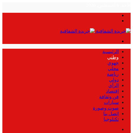
الأحد, 9 أغسطس, 2026
بحث
الوضع
عن
المظلم
القائمة
الرئيسية
وطني
جهوي
محلي
رياضة
دولي
الرأي
إقتصاد
فن وثقافة
سيارات
صوت وصورة
إتصل بنا
تكنلوجيا
بحث