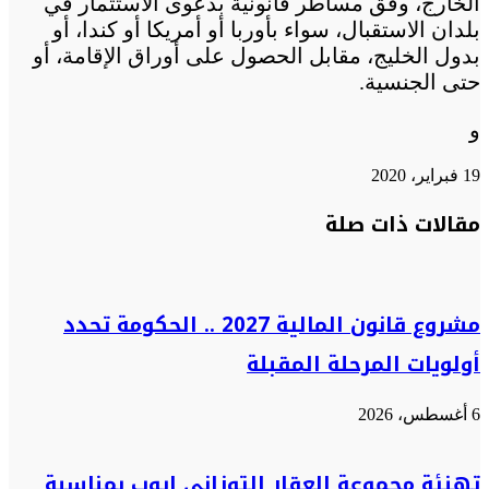
الخارج، وفق مساطر قانونية بدعوى الاستثمار في
بلدان الاستقبال، سواء بأوربا أو أمريكا أو كندا، أو
بدول الخليج، مقابل الحصول على أوراق الإقامة، أو
حتى الجنسية.
و
19 فبراير، 2020
تويتر
تويتر
طباعة
تيلقرام
تيلقرام
واتساب
واتساب
ماسنجر
ماسنجر
فيسبوك
فيسبوك
مشاركة
مقالات ذات صلة
عبر
البريد
مشروع قانون المالية 2027 .. الحكومة تحدد
أولويات المرحلة المقبلة
6 أغسطس، 2026
تهنئة مجموعة العقار التوزاني ايوب بمناسبة