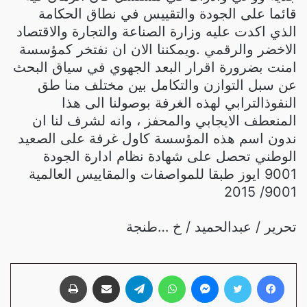
قائما على الجودة والتقييس في نطاق الحكامة
الذي اكدت عليه وزارة الصناعة والتجارة والاقتصاد
الاخضر والرقمي .ويمكننا الان ان نفتخر كمؤسسة
امنت بضرورة اقرار البعد الجهوي في سياق البحث
عن سبل التوازن والتكامل بين مختلف منا طق
النفوذالترابي لهذه الغرفة بوصولنا الى هذا
المنعطف الايجابي والمحفز ، وانه لشرف لنا ان
ندون اسم هذه المؤسسة كاول غرفة على الصعيد
الوطني تحصل على شهادة نظام ادارة الجودة
9001 ايوز طبقا للمواصفات والمقاييس العالمية
9001/ 2015
تحرير / عبدالحميد / خ …طنجة
فيسبوك
تويتر
ماسنجر
واتساب
تيلقرام
مشاركة عبر البريد
طباعة