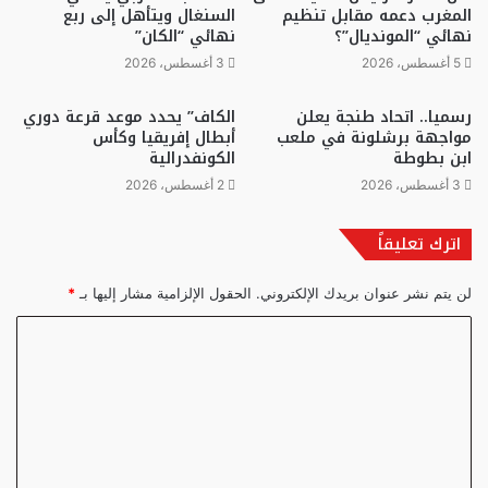
المغرب دعمه مقابل تنظيم
السنغال ويتأهل إلى ربع
نهائي “المونديال”؟
نهائي “الكان”
5 أغسطس، 2026
3 أغسطس، 2026
رسميا.. اتحاد طنجة يعلن
الكاف” يحدد موعد قرعة دوري
مواجهة برشلونة في ملعب
أبطال إفريقيا وكأس
ابن بطوطة
الكونفدرالية
3 أغسطس، 2026
2 أغسطس، 2026
اترك تعليقاً
لن يتم نشر عنوان بريدك الإلكتروني.
الحقول الإلزامية مشار إليها بـ
*
ا
ل
ت
ع
ل