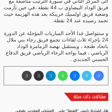
الى المركز الثاني في سبورة الترتيب مناصفة مع
فريق الوداد البيضاوي ب 44 نقطة ،في حين تأزمت
وضعية فريق اولمبيك خريبكة بعد هذه الهزيمة حيث
تجمد رصيده عند 24 نقطة.
و ستتواصل غدا الأحد المباريات المؤجلة عن الدورة
24 بإجراء ثلاث لقاءات تجمع فريق رجاء بني ملال
باتحاد طنجة ، ويستقبل نهضة الزمامرة الوداد
الرياضي ، فيما يواجه الرجاء الرياضي فريق الدفاع
الحسني الجديدي .
فيسبوك
تويتر
ماسنجر
واتساب
تيلقرام
مشاركة عبر البريد
طباعة
مقالات ذات صلة
هل اشترط رئيس “الفيفا” على
المنتخب المغربي يقصي