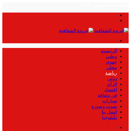
الجمعة, 7 أغسطس, 2026
بحث
الوضع
عن
المظلم
القائمة
الرئيسية
وطني
جهوي
محلي
رياضة
دولي
الرأي
إقتصاد
فن وثقافة
سيارات
صوت وصورة
إتصل بنا
تكنلوجيا
بحث