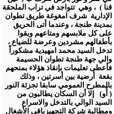
قنا ) ، وهي تتواجد في تراب الملحقة
الإدارية شرف امغوغة طريق تطوان
بمدينة طنجة ، وعندما أتى الحريق
على كل ملابسهم ومتاعهم وبقوا
بأطفالهم مشردين وعرضة للضياع ،
تدخل السيد محمد امهيدية مشكوراً
والي جهة طنجة تطوان الحسيمة
فأعطى تعليمات بإنقاذ هؤلاء بمنحهم
بقعة أرضية بين أسرتين ، وذلك
بالمطرح العمومي سابقا تجزئة النور
( أُو) إلا أن السكان يطالبون من
السيد الوالي بالتدخل والاسراع
ومطالبة شركة التجهيزباقي الأشغال