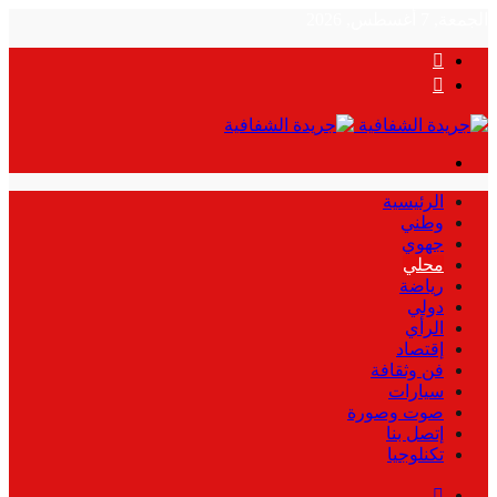
الجمعة, 7 أغسطس, 2026
بحث
عن
الوضع
المظلم
القائمة
الرئيسية
وطني
جهوي
محلي
رياضة
دولي
الرأي
إقتصاد
فن وثقافة
سيارات
صوت وصورة
إتصل بنا
تكنلوجيا
بحث