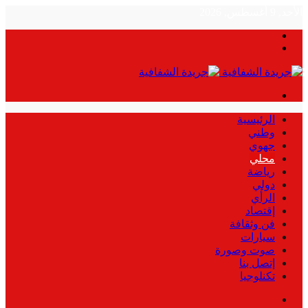
الأحد, 9 أغسطس, 2026
بحث
الوضع
عن
المظلم
القائمة
الرئيسية
وطني
جهوي
محلي
رياضة
دولي
الرأي
إقتصاد
فن وثقافة
سيارات
صوت وصورة
إتصل بنا
تكنلوجيا
بحث