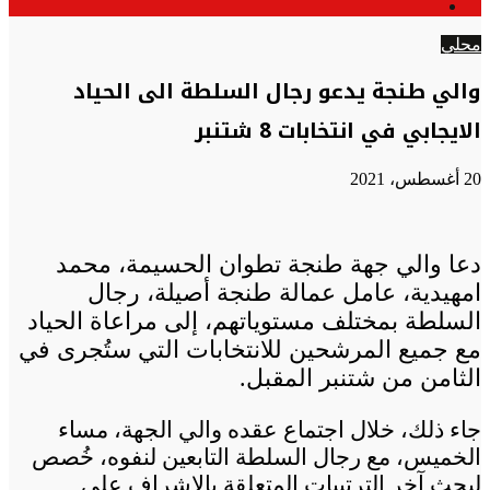
الوضع
عن
المظلم
محلي
والي طنجة يدعو رجال السلطة الى الحياد
الايجابي في انتخابات 8 شتنبر
20 أغسطس، 2021
دعا والي جهة طنجة تطوان الحسيمة، محمد
امهيدية، عامل عمالة طنجة أصيلة، رجال
السلطة بمختلف مستوياتهم، إلى مراعاة الحياد
مع جميع المرشحين للانتخابات التي ستُجرى في
الثامن من شتنبر المقبل.
جاء ذلك، خلال اجتماع عقده والي الجهة، مساء
الخميس، مع رجال السلطة التابعين لنفوه، خُصص
لبحث آخر الترتيبات المتعلقة بالاشراف على