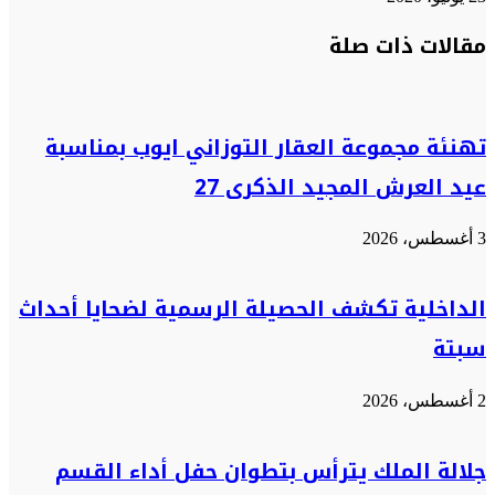
تويتر
تويتر
طباعة
تيلقرام
تيلقرام
واتساب
واتساب
ماسنجر
ماسنجر
فيسبوك
فيسبوك
مشاركة
مقالات ذات صلة
عبر
البريد
تهنئة مجموعة العقار التوزاني ايوب بمناسبة
عيد العرش المجيد الذكرى 27
3 أغسطس، 2026
الداخلية تكشف الحصيلة الرسمية لضحايا أحداث
سبتة
2 أغسطس، 2026
جلالة الملك يترأس بتطوان حفل أداء القسم