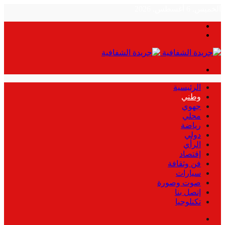
الخميس, 6 أغسطس, 2026
بحث
الوضع
عن
المظلم
القائمة
الرئيسية
وطني
جهوي
محلي
رياضة
دولي
الرأي
إقتصاد
فن وثقافة
سيارات
صوت وصورة
إتصل بنا
تكنلوجيا
بحث