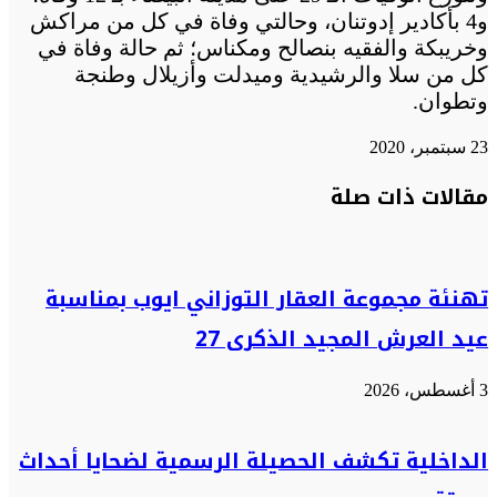
و4 بأكادير إدوتنان، وحالتي وفاة في كل من مراكش
وخريبكة والفقيه بنصالح ومكناس؛ ثم حالة وفاة في
كل من سلا والرشيدية وميدلت وأزيلال وطنجة
وتطوان.
23 سبتمبر، 2020
تويتر
تويتر
طباعة
تيلقرام
تيلقرام
واتساب
واتساب
ماسنجر
ماسنجر
فيسبوك
فيسبوك
مشاركة
مقالات ذات صلة
عبر
البريد
تهنئة مجموعة العقار التوزاني ايوب بمناسبة
عيد العرش المجيد الذكرى 27
3 أغسطس، 2026
الداخلية تكشف الحصيلة الرسمية لضحايا أحداث