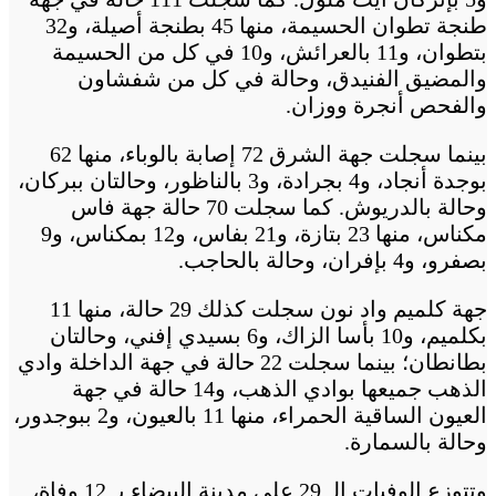
طنجة تطوان الحسيمة، منها 45 بطنجة أصيلة، و32
بتطوان، و11 بالعرائش، و10 في كل من الحسيمة
والمضيق الفنيدق، وحالة في كل من شفشاون
والفحص أنجرة ووزان.
بينما سجلت جهة الشرق 72 إصابة بالوباء، منها 62
بوجدة أنجاد، و4 بجرادة، و3 بالناظور، وحالتان ببركان،
وحالة بالدريوش. كما سجلت 70 حالة جهة فاس
مكناس، منها 23 بتازة، و21 بفاس، و12 بمكناس، و9
بصفرو، و4 بإفران، وحالة بالحاجب.
جهة كلميم واد نون سجلت كذلك 29 حالة، منها 11
بكلميم، و10 بأسا الزاك، و6 بسيدي إفني، وحالتان
بطانطان؛ بينما سجلت 22 حالة في جهة الداخلة وادي
الذهب جميعها بوادي الذهب، و14 حالة في جهة
العيون الساقية الحمراء، منها 11 بالعيون، و2 ببوجدور،
وحالة بالسمارة.
وتتوزع الوفيات الـ 29 على مدينة البيضاء بـ 12 وفاة،