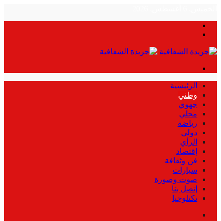
الخميس, 6 أغسطس, 2026
بحث
الوضع
عن
المظلم
القائمة
الرئيسية
وطني
جهوي
محلي
رياضة
دولي
الرأي
إقتصاد
فن وثقافة
سيارات
صوت وصورة
إتصل بنا
تكنلوجيا
بحث