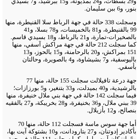
و29 بسطات، و24 بمديونة، و15 ببرشيد، و7 بسيدي
بنور، و6 ببن سليمان.
وسجلت 338 حالة في جهة الرباط سلا القنيطرة، منها
99 بالقنيطرة، و81 بالخميسات، و78 بسلا، و41
بالصخيرات-تمارة، و21 بالرباط، و18 بسيدي قاسم.
كما سجلت 212 حالة في جهة مراكش آسفي، منها
151 بمراكش، و20 بالرحامنة، و15 بالحوز، و13
باليوسفية، و7 بشيشاوة، و4 بالصويرة، وحالتان
بأسفي.
جهة درعة تافيلالت سجلت 155 حالة، منها 77
بالرشيدية، و40 بميدلت، و33 بتنغير، و5 بورزازات؛
فيما سجلت 142 حالة في جهة بني ملال خنيفرة، منها
39 ببني ملال، و36 بخنيفرة، و28 بخريبكة، و27 بالفقيه
بنصالح، و12 بأزيلال.
أما جهة سوس ماسة فسجلت 112 حالة، منها 70
بأكادير إدوتنان، و27 بتارودانت، و10 بشتوكة آيت بها،
و5 بإنزكان آيت ملول. كما سجلت 111 حالة في جهة