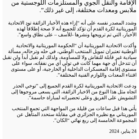
الإقامة والنقل الجوي والمستلزمات اللوجستية من
ملابس ومعدات مختلفة، إلى غير ذلك”.
وشدد المصدر نفسه على أنه “إزاء هذه الأخبار الزائفة تود الاتحادية
الموريتانية لكرة القدم أن تؤكد للجميع أنه لا صحة إطلاقاً لهذه
الأخبار، التي تم ترويجها ونشرها -للأسف – على نطاق واسع”.
وأكدت الاتحادية الموريتانية أن “الحكومة الموريتانية والاتحادية
الوطنية تعتبران تمويل المنتخب الوطني، في حله وترحاله، مسألة
سيادية غير قابلة للنقاش ولا للمساومة، ولذلك لم نقبل أبداً ولن نقبل
أن تتدخل أي جهة مهما كانت في تولي أي من نفقاته، سواء على
مستوى إقامة المعسكرات الداخلية أو الخارجية، أو على مستوى
اقتناء المعدات واللوازم الفنية المختلفة”.
ودعت الاتحادية الموريتانية لكرة القدم الجميع إلى ”توخي الحذر
اتجاه مثل هذا النوع من الاخبار الزائفة، التي يسعى مروجوها إلى
التشويش على الفريق وعلى تحضيراته لمباراة حاسمة”.
يأتي هذا قبل ساعات من قليلة من المواجهة التي تجمع المنتخب
الموريتاني مع نظيره الجزائري في مقابلة ستحدد المتأهل عن
المجموعة الخامسة إلى ربع نهائي “الكان”.
24 يناير، 2024
تويتر
تويتر
طباعة
تيلقرام
تيلقرام
واتساب
واتساب
ماسنجر
ماسنجر
فيسبوك
فيسبوك
مشاركة