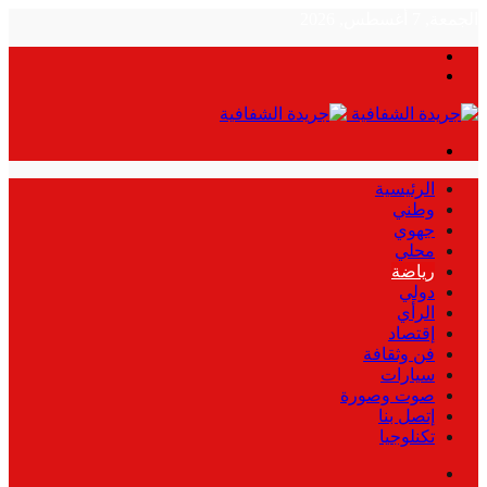
الجمعة, 7 أغسطس, 2026
بحث
الوضع
عن
المظلم
القائمة
الرئيسية
وطني
جهوي
محلي
رياضة
دولي
الرأي
إقتصاد
فن وثقافة
سيارات
صوت وصورة
إتصل بنا
تكنلوجيا
بحث