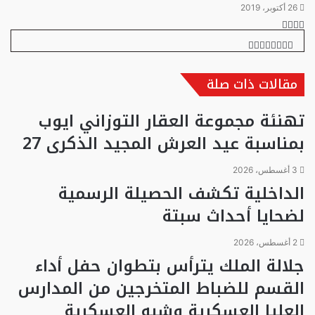
26 أكتوبر، 2019
تويتر
تيلقرام
واتساب
فيسبوك
تويتر
طباعة
تيلقرام
ماسنجر
ماسنجر
واتساب
مشاركة
فيسبوك
عبر
البريد
مقالات ذات صلة
تهنئة مجموعة العقار التوزاني ايوب
بمناسبة عيد العرش المجيد الذكرى 27
3 أغسطس، 2026
الداخلية تكشف الحصيلة الرسمية
لضحايا أحداث سبتة
2 أغسطس، 2026
جلالة الملك يترأس بتطوان حفل أداء
القسم للضباط المتخرجين من المدارس
العليا العسكرية وشبه العسكرية