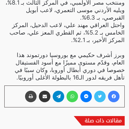
ومنتخب مصر الأولمبي، في المركز الثالث بـ 8.1%،
ويليه الأردني موسى التعمري، لاعب أبويل
القبرصي، بـ 6.3%.
واحتل العراقي مهند علي، لاعب الدحيل، المركز
الخامس بـ 5.2%، ثم القطري المعز علي، صاحب
المركز الأخير، بـ 2.1%.
وبرز أشرف حكيمي مع بوروسيا دورتموند هذا
العام، وقدّم مستوى مميزًا مع أسود الفستيفال
خصوصا في دوري أبطال أوروبا، وكان سببًا في
تأهل فريقه لدور الـ16 بالبطولة الأغلى أوروبيًا.
فيسبوك
تويتر
ماسنجر
واتساب
تيلقرام
مشاركة عبر البريد
طباعة
مقالات ذات صلة