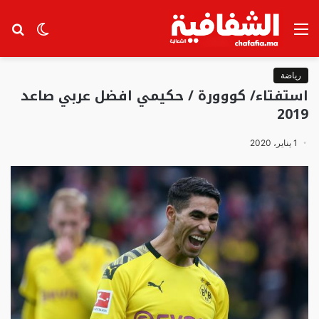
القائمة
الوضع
بح
المظلم
عن
رياضة
استفتاء/ كووورة / حكيمي افضل عربي صاعد
2019
1 يناير، 2020