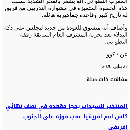
المغرب التطواني، أنه يشعر بالفخر الشديد بسبب
هذه الخطوة المتميزة في مشواره التدريبي مع فريق
له تاريخ كبير وقاعدة جماهيرية هائلة.
وأضاف أنه متشوق للعودة من جديد ليجلس على دكة
البدلاء بعد تجربة المشرف العام السابقة رفقة
التطواني.
عن / كوو
27 يناير، 2020
تويتر
تويتر
طباعة
تيلقرام
تيلقرام
واتساب
واتساب
ماسنجر
ماسنجر
فيسبوك
فيسبوك
مشاركة
مقالات ذات صلة
عبر
البريد
المنتخب للسيدات يحجز مقعده في نصف نهائي
كاس امم افريقيا عقب فوزه على الجنوب
افريقي