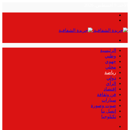
الأحد, 9 أغسطس, 2026
بحث
الوضع
عن
المظلم
القائمة
الرئيسية
وطني
جهوي
محلي
رياضة
دولي
الرأي
إقتصاد
فن وثقافة
سيارات
صوت وصورة
إتصل بنا
تكنلوجيا
بحث