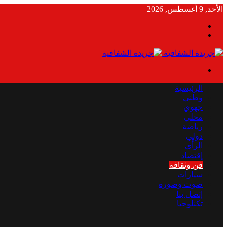
الأحد, 9 أغسطس, 2026
بحث
الوضع
عن
المظلم
القائمة
الرئيسية
وطني
جهوي
محلي
رياضة
دولي
الرأي
إقتصاد
فن وثقافة
سيارات
صوت وصورة
إتصل بنا
تكنلوجيا
بحث