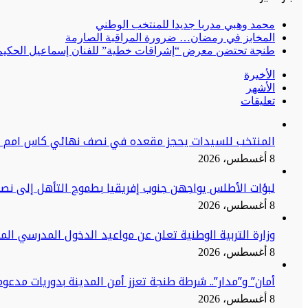
محمد وهبي مدربا جديدا للمنتخب الوطني
المخابز في رمضان… ضرورة المراقبة الصارمة
طنجة تحتضن معرض “إشراقات خطية” للفنان إسماعيل الحكيم:
الأخيرة
الأشهر
تعليقات
المنتخب للسيدات يحجز مقعده في نصف نهائي كاس امم اف
8 أغسطس، 2026
لبؤات الأطلس يواجهن جنوب إفريقيا بطموح التأهل إلى نصف
8 أغسطس، 2026
وزارة التربية الوطنية تعلن عن مواعيد الدخول المدرسي الم
8 أغسطس، 2026
أمان” و”مدار”.. شرطة طنجة تعزز أمن المدينة بدوريات مدعو
8 أغسطس، 2026