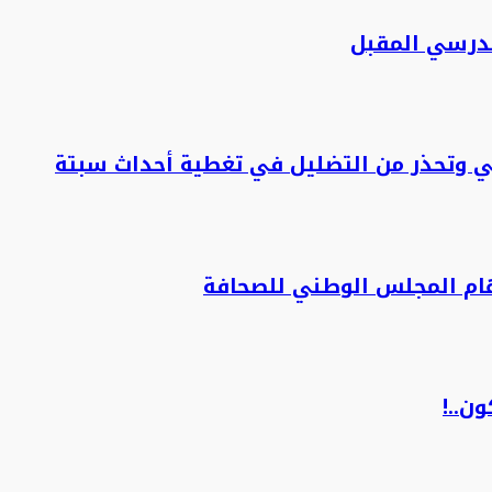
لمدرسي المقبل
ني وتحذر من التضليل في تغطية أحداث سبتة
هام المجلس الوطني للصحافة
ن..!