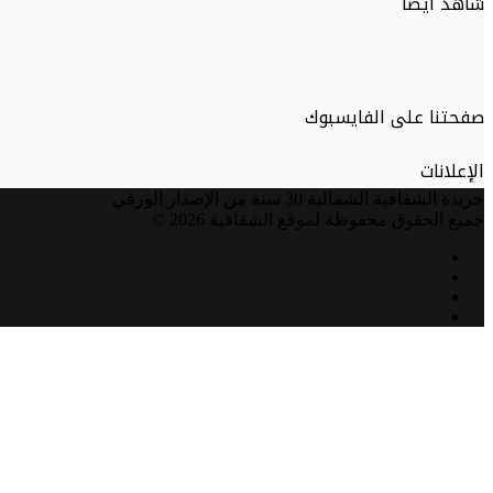
شاهد ايضا
صفحتنا على الفايسبوك
الإعلانات
جريدة الشفافية الشمالية 30 سنة من الإصدار الورقي
جميع الحقوق محفوظة لموقع الشفافية 2026 ©
فيسبوك
تويتر
يوتيوب
انستقرام
زر
الذهاب
إلى
الأعلى