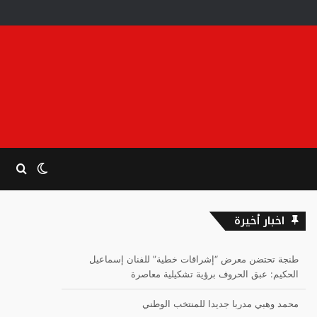
الوضع
بحث
المظلم
عن
اخبار أخيرة
طنجة تحتضن معرض “إشراقات خطية” للفنان إسماعيل
الحكيم: عبق الحروف برؤية تشكيلية معاصرة
محمد وهبي مدربا جديدا للمنتخب الوطني