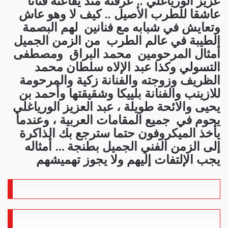
عزيز الورياغلي .. عرفته منذ يفاعته فناناً
عاشقا للطرب الأصيل .. كيف لا وهو عاش
وتعايش في شبابه مع فنانين لهم البصمة
الطيبة في عالم الطرب من الزمن الجميل
أمثال المرحومين محمد البراق ومصطفى
التسولي وكذا عبد الإلاه سلطان محمد
الظريف وزوجته والفنانة زكية والمرحومة
للازينب والفنانة بلييكا وشقيقتها وأحمد بن
يحيى والائحة طويلة ، عبد العزيز الورياغلي
يحوم في جميع المقامات العربية ، وعندما
يأخذ الميكروفون حتما سترجع بك الذاكرة
إلى الزمن الفني الجميل بطنجة … أمثاله
يجب الإلتفات إليهم ولا يجوز تهميشهم