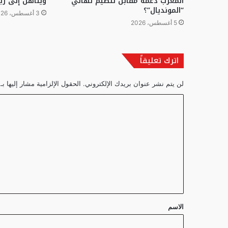
المغرب دعمه مقابل تنظيم نهائي
ويتأهل إلى رب
“المونديال”؟
3 أغسطس، 2026
5 أغسطس، 2026
اترك تعليقاً
لن يتم نشر عنوان بريدك الإلكتروني.
الحقول الإلزامية مشار إليها بـ
ا
ل
ت
ع
ل
ي
ق
الاسم
*