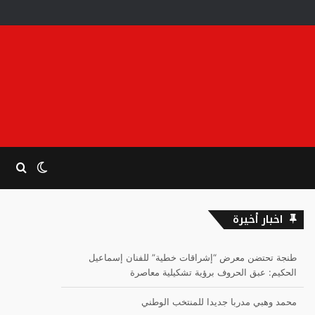
الوضع
بحث
المظلم
عن
اخبار أخيرة
طنجة تحتضن معرض “إشراقات خطية” للفنان إسماعيل
الحكيم: عبق الحروف برؤية تشكيلية معاصرة
محمد وهبي مدربا جديدا للمنتخب الوطني