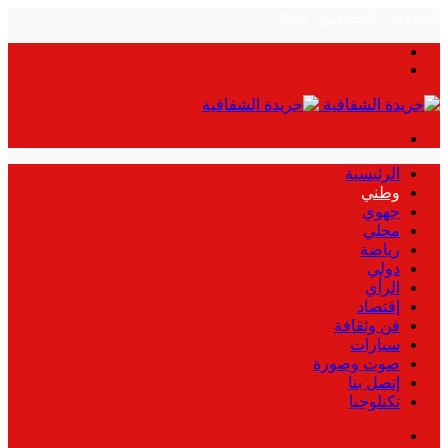
الجمعة, 7 أغسطس, 2026
بحث
الوضع
عن
المظلم
القائمة
الرئيسية
وطني
جهوي
محلي
رياضة
دولي
الرأي
إقتصاد
فن وثقافة
سيارات
صوت وصورة
إتصل بنا
تكنلوجيا
بحث