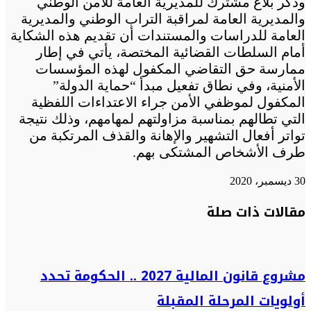
وذكر بلاغ مشترك للمديرية العامة للأمن الوطني
والمديرية العامة لمراقبة التراب الوطني والمديرية
العامة للدراسات والمستندات أن تقديم هذه الشكاية
أمام السلطات القضائية المختصة، يأتي في إطار
ممارسة حق التقاضي المكفول لهذه المؤسسات
الأمنية، وفي نطاق تفعيل مبدأ “حماية الدولة”
المكفول لموظفي الأمن جراء الاعتداءات اللفظية
التي تطالهم بمناسبة مزاولتهم لمهامهم، وذلك نتيجة
تواتر أفعال التشهير والإهانة والقذف المرتكبة من
طرف الأشخاص المشتكى بهم.
30 ديسمبر، 2020
تويتر
تويتر
طباعة
تيلقرام
تيلقرام
واتساب
واتساب
ماسنجر
ماسنجر
فيسبوك
فيسبوك
مشاركة
مقالات ذات صلة
عبر
البريد
مشروع قانون المالية 2027 .. الحكومة تحدد
أولويات المرحلة المقبلة