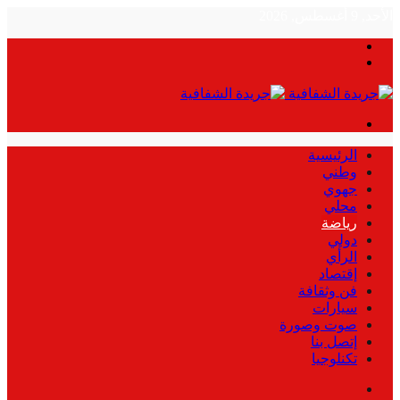
الأحد, 9 أغسطس, 2026
بحث
الوضع
عن
المظلم
القائمة
الرئيسية
وطني
جهوي
محلي
رياضة
دولي
الرأي
إقتصاد
فن وثقافة
سيارات
صوت وصورة
إتصل بنا
تكنلوجيا
بحث