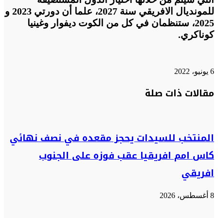
للمونديال الافريقي سنة 2027، علما أن دورتي 2023 و
2025، ستنظمان في كل من الكوت ديفوار وغينيا
كوناكري.
6 يونيو، 2022
تويتر
تويتر
طباعة
تيلقرام
تيلقرام
واتساب
واتساب
ماسنجر
ماسنجر
فيسبوك
فيسبوك
مشاركة
مقالات ذات صلة
عبر
البريد
المنتخب للسيدات يحجز مقعده في نصف نهائي
كاس امم افريقيا عقب فوزه على الجنوب
افريقي
8 أغسطس، 2026