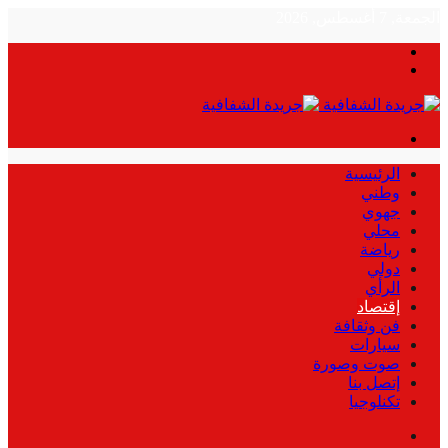
الجمعة, 7 أغسطس, 2026
بحث
الوضع
عن
المظلم
القائمة
الرئيسية
وطني
جهوي
محلي
رياضة
دولي
الرأي
إقتصاد
فن وثقافة
سيارات
صوت وصورة
إتصل بنا
تكنلوجيا
بحث