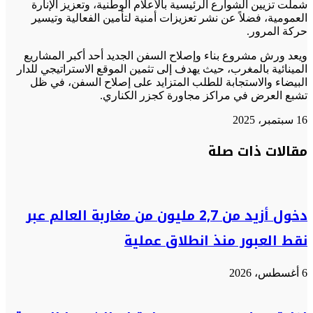
شملت تزيين الشوارع الرئيسية بالأعلام الوطنية، وتعزيز الإنارة
العمومية، فضلاً عن نشر تعزيزات أمنية لتأمين الفعالية وتيسير
حركة المرور.
ويعد ورش مشروع بناء وإصلاح السفن الجديد أحد أكبر المشاريع
المينائية بالمغرب، حيث يهدف إلى تثمين الموقع الاستراتيجي للدار
البيضاء والاستجابة للطلب المتزايد على إصلاح السفن، في ظل
تشبع العرض في مراكز مجاورة كجزر الكناري.
16 سبتمبر، 2025
تويتر
تويتر
طباعة
تيلقرام
تيلقرام
واتساب
واتساب
ماسنجر
ماسنجر
فيسبوك
فيسبوك
مشاركة
مقالات ذات صلة
عبر
البريد
دخول أزيد من 2,7 مليون من مغاربة العالم عبر
نقط العبور منذ انطلاق عملية
6 أغسطس، 2026