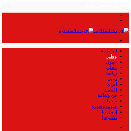
الأحد, 9 أغسطس, 2026
بحث
الوضع
عن
المظلم
القائمة
الرئيسية
وطني
جهوي
محلي
رياضة
دولي
الرأي
إقتصاد
فن وثقافة
سيارات
صوت وصورة
إتصل بنا
تكنلوجيا
بحث