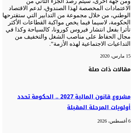
ومن جهة أخرى، سيتم رصد الجزء الثاني من
الاعتمادات المخصصة لهذا الصندوق، لدعم الاقتصاد
الوطني، من خلال مجموعة من التدابير التي ستقترحها
الحكومة، لاسيما فيما يخص مواكبة القطاعات الأكثر
تأثرا بفعل انتشار فيروس كورونا، كالسياحة وكذا في
مجال الحفاظ على مناصب الشغل والتخفيف من
التداعيات الاجتماعية لهذه الأزمة”.
15 مارس، 2020
تويتر
تويتر
طباعة
تيلقرام
تيلقرام
واتساب
واتساب
ماسنجر
ماسنجر
فيسبوك
فيسبوك
مشاركة
مقالات ذات صلة
عبر
البريد
مشروع قانون المالية 2027 .. الحكومة تحدد
أولويات المرحلة المقبلة
6 أغسطس، 2026