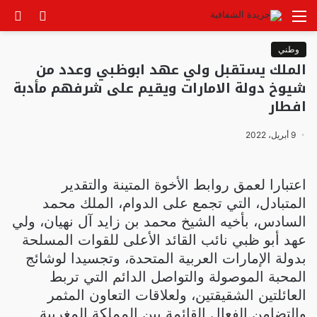
القائمة
الوضع
بح
المظلم
عن
وطني
الملك يستقبل ولي عهد ابوظبي وعدد من
شيوخ دولة الامارات ويقيم على شرفهم مأدبة
افطار
9 أبريل، 2022
اعتبارا لعمق روابط الأخوة المتينة والتقدير
المتبادل، التي تجمع على الدوام، الملك محمد
السادس، بأخيه الشيخ محمد بن زايد آل نهيان، ولي
عهد أبو ظبي نائب القائد الأعلى للقوات المسلحة
بدولة الإمارات العربية المتحدة، وتجسيدا لوشائج
المحبة الموصولة والتواصل الدائم التي تربط
العائلتين الشقيقتين، ولعلاقات التعاون المثمر
والتضامن الفعال القائمة بين المملكة المغربية