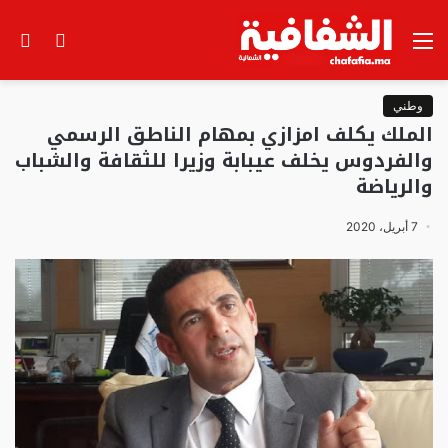
القائمة
الوضع
بح
المظلم
عن
وطني
الملك يكلف امزازي بمهام الناطق الرسمي
والفردوس يخلف عيبابة وزيرا للثقافة والشباب
والرياضة
7 أبريل، 2020