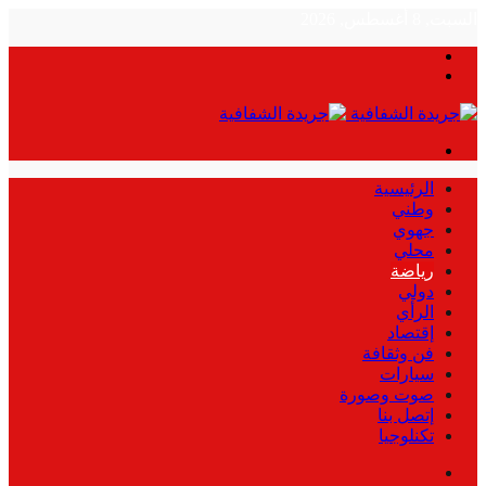
السبت, 8 أغسطس, 2026
بحث
الوضع
عن
المظلم
القائمة
الرئيسية
وطني
جهوي
محلي
رياضة
دولي
الرأي
إقتصاد
فن وثقافة
سيارات
صوت وصورة
إتصل بنا
تكنلوجيا
بحث