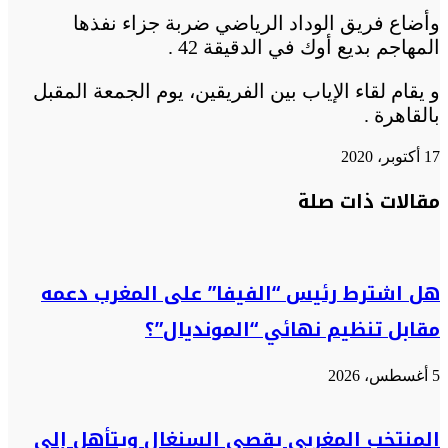
وأضاع فريق الوداد الرياضي ضربة جزاء نفذها
المهاجم بديع أوك في الدقيقة 42 .
و يقام لقاء الإياب بين الفريقين، يوم الجمعة المقبل
بالقاهرة .
17 أكتوبر، 2020
تويتر
تويتر
طباعة
تيلقرام
تيلقرام
واتساب
واتساب
ماسنجر
ماسنجر
فيسبوك
فيسبوك
مشاركة
مقالات ذات صلة
عبر
البريد
هل اشترط رئيس “الفيفا” على المغرب دعمه
مقابل تنظيم نهائي “المونديال”؟
5 أغسطس، 2026
المنتخب المغربي يقصي السنغال ويتأهل إلى