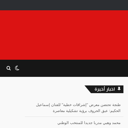
الوضع
بحث
المظلم
عن
اخبار أخيرة
طنجة تحتضن معرض “إشراقات خطية” للفنان إسماعيل
الحكيم: عبق الحروف برؤية تشكيلية معاصرة
محمد وهبي مدربا جديدا للمنتخب الوطني