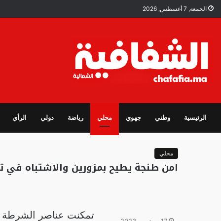
الجمعة, 7 أغسطس, 2026
الرئيسية
وطني
جهوي
محلي
رياضة
دولي
الرأي
محلي
امن طنجة يطيح بمزورين والاشتباه في ت
تمكنت عناصر الشرطة ال