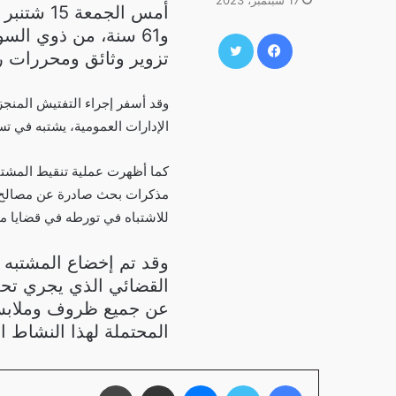
17 سبتمبر، 2023
و61 سنة، من ذوي الس
فيسبوك
تويتر
تزوير وثائق ومحررات ر
الإدارات العمومية، يشتبه في ت
كما أظهرت عملية تنقيط المشتب
مذكرات بحث صادرة عن مصالح ا
للاشتباه في تورطه في قضايا مما
وقد تم إخضاع المشتبه ف
القضائي الذي يجري تحت
عن جميع ظروف وملابسات
المحتملة لهذا النشاط ا
فيسبوك
تويتر
ماسنجر
مشاركة عبر البريد
طباعة