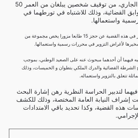
أمس الجمعة 15 شتنبر الجاري، من توقيف شخصين يبلغان من العمر 50
وابق القضائية، وذلك للاشتباه في تورطهما في
سمية واستعمالها.
وقد أسفر إجراء التفتيش المنجز في هذه القضية عن حجز 15 طابعا مزورا يخص مجموعة من
سخيرها لأغراض التزوير في محررات رسمية واستعمالها.
ه فيهما أن أحدهما مبحوث عنه على الصعيد الوطني، بموجب
لشرطة القضائية والدرك الملكي بتطوان و الخميسات، وذلك
ثلة تتعلق بالتزوير واستعماله.
يهما لتدبير الحراسة النظرية رهن إشارة البحث
 إشراف النيابة العامة المختصة، وذلك للكشف
 هذه القضية، وكذا تحديد باقي الامتدادات
لإجرامي.