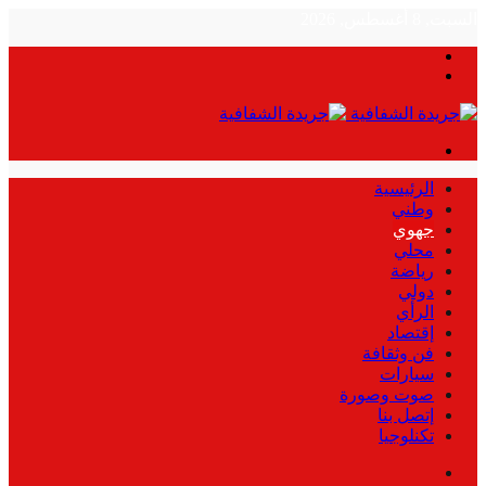
السبت, 8 أغسطس, 2026
بحث
الوضع
عن
المظلم
القائمة
الرئيسية
وطني
جهوي
محلي
رياضة
دولي
الرأي
إقتصاد
فن وثقافة
سيارات
صوت وصورة
إتصل بنا
تكنلوجيا
بحث