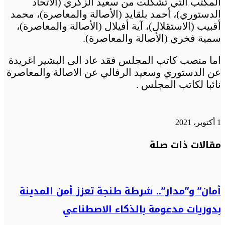
المكتب التي تشكلت من سعيد الزكري (الاتحاد
الدستوري)، أحمد بلقايد (الأصالة والمعاصرة)، محمد
أقبيب (الاستقلال)، آية أفيلال (الأصالة والمعاصرة)،
سمية فخري (الأصالة والمعاصرة).
اما منصب كاتب المجلس فقد عاد الى البشير اغريدة
عن الدستوري وسعيد الرفالي عن الاصالة والمعاصرة
نائبا لكاتب المجلس .
1 أكتوبر، 2021
تويتر
تويتر
طباعة
تيلقرام
تيلقرام
واتساب
واتساب
ماسنجر
ماسنجر
فيسبوك
فيسبوك
مشاركة
مقالات ذات صلة
عبر
البريد
أمان” و”مدار”.. شرطة طنجة تعزز أمن المدينة
بدوريات مدعومة بالذكاء الاصطناعي