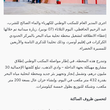
اجرى المدير العام للمكتب الوطني للكهرباء والماء الصالح للشرب،
عبد الرحيم الحافظي، اليوم الثلاثاء (07 نونبر)، زيارة ميدانية تم خلالها
إعطاء الانطلاقة لتشغيل محطة تحلية مياه البحر بالمركز الحدودي
الكركرات في إقليم أوسرد، وذلك تخليدا للذكرى الثامنة والأربعين
للمسيرة الخضراء.
وتندرج هذه المحطة، في إطار مواصلة المكتب الوطني إطلاق
مشاريع مهيكلة بجهة الداخلة – وادي الذهب، تبلغ كلفتها الإجمالية 30
مليون درهم، وتشمل إنجاز وتجهيز بئر جديد ومحطة لتحلية مياه البحر
بقدرة 432 متر مكعب في اليوم، وإنشاء خزان عال بسعة 200 متر
مكعب، وشبكة للتوزيع بطول خمسة كيلومترات.
لتحسين ظروف الساكنة