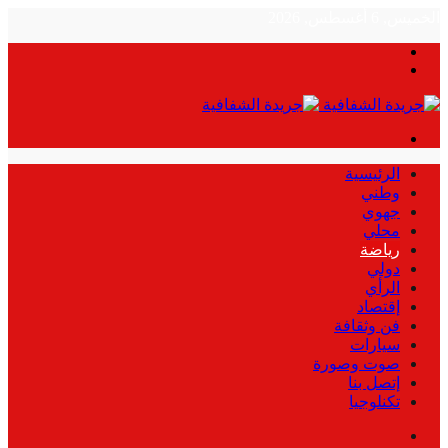
الخميس, 6 أغسطس, 2026
بحث
الوضع
عن
المظلم
القائمة
الرئيسية
وطني
جهوي
محلي
رياضة
دولي
الرأي
إقتصاد
فن وثقافة
سيارات
صوت وصورة
إتصل بنا
تكنلوجيا
بحث