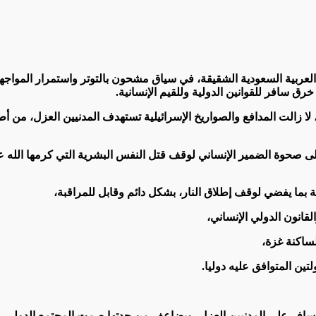
لكة العربية السعودية الشقيقة، في سياق مشحون بالتوتر واستمرار الموا
سافر للقوانين الدولية وللقيم الإنسانية.
ا زالت المدافع والصواريخ الإسرائيلية تستهدف المدنيين العزل، من أط
 إلى صحوة الضمير الإنساني لوقف قتل النفس البشرية التي كرمها الله
 بما يفضي لوقف إطلاق النار، بشكل دائم وقابل للمراقبة،
لقانون الدولي الإنساني،
لساكنة غزة،
ين المتوافق عليه دوليا.
 السافر على المدنيين العزل، ويضاعف من حدتها صمت المجتمع الدولي، و