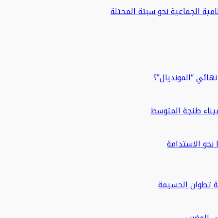
مية الجماعية نحو سبتة المحتلة
هائي “المونديال”؟
ة تطوان الحسيمة
في المغرب