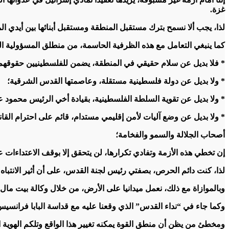
غزة.
لذا، يجب ألا نسمح بترك مستقبل المنطقة ومستقبل أبنائها بين أيدي الم
كما ينبغي التعامل مع هذه الظرفية الحاسمة، من منطلق المسؤولية التا
* فلا بديل عن سلام حقيقي في المنطقة، يضمن للفلسطينيين حقوقهم
* ولا بديل عن دولة فلسطينية مستقلة، وعاصمتها القدس الشرقية؛
* ولا بديل عن تقوية السلطة الفلسطينية، بقيادة أخي الرئيس محمود ع
* ولا بديل عن وضع آليات لأمن إقليمي مستدام، قائم على احترام القان
أصحاب الجلالة والسمو والفخامة؛
إن تخطي هذه الأزمة وتفادي تكرارها، لن يتحقق إلا بوقف الاعتداءات
لذا، كنت دائم الحرص، بصفتي رئيس لجنة القدس، على أن أثير الانتباه 
وبالموازاة مع ذلك، نعمل ميدانيا على الأرض، من خلال وكالة بيت مال
وكما جاء في “نداء القدس” الذي وقعنا عليه مع قداسة البابا فرانسيس،
ومخطئ من يظن أن منطق القوة يمكنه تغيير هذا الواقع وتلكم الهوية ا