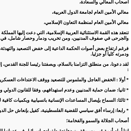
أصحاب المعالي والسعادة،
معالي الأمين العام لجامعة الدول العربية،
معالي الأمين العام لمنظمة التعاون الإسلامي،
تنعقد هذه القمة الاستثنائية العربية الإسلامية، التي دعت إليها المم
والجرحى في صفوف المدنيين، ومن تخريب ودمار وحصار شامل، في خرق 
فرغم ارتفاع بعض أصوات الحكمة الداعية إلى خفض التصعيد والتهدئة، ل
ودمرته كليا أو جزئيا.
لقد دعونا، من منطلق التزامنا بالسلام، وبصفتنا رئيسا للجنة القدس،
:
* أولا : الخفض العاجل والملموس للتصعيد ووقف الاعتداءات العسكرية
* ثانيا: ضمان حماية المدنيين وعدم استهدافهم، وفقا للقانون الدولي وا
* ثالثا: السماح بإيصال المساعدات الإنسانية بانسيابية وبكميات كافية 
* رابعا: إرساء أفق سياسي للقضية الفلسطينية، كفيل بإنعاش حل الدولت
أصحاب الجلالة والسمو والفخامة؛
إننا أمام أزمة غير مسبوقة، يزيدها تعقيدا تمادي إسرائيل في عدوانها