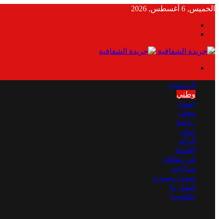
الخميس, 6 أغسطس, 2026
بحث
الوضع
عن
المظلم
القائمة
الرئيسية
وطني
جهوي
محلي
رياضة
دولي
الرأي
إقتصاد
فن وثقافة
سيارات
صوت وصورة
إتصل بنا
تكنلوجيا
بحث