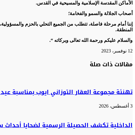
الأماكن المقدسة الإسلامية والمسيحية في القدس.
أصحاب الجلالة والسمو والفخامة؛
إننا أمام مرحلة فاصلة، تتطلب من الجميع التحلي بالحزم والمسؤولية،
المنطقة.
والسلام عليكم ورحمة الله تعالى وبركاته “.
12 نوفمبر، 2023
تويتر
تويتر
طباعة
تيلقرام
تيلقرام
واتساب
واتساب
ماسنجر
ماسنجر
فيسبوك
فيسبوك
مشاركة
مقالات ذات صلة
عبر
البريد
تهنئة مجموعة العقار التوزاني ايوب بمناسبة عيد ا
3 أغسطس، 2026
الداخلية تكشف الحصيلة الرسمية لضحايا أحداث س