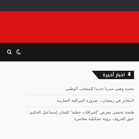
الوضع
بحث
المظلم
عن
اخبار أخيرة
محمد وهبي مدربا جديدا للمنتخب الوطني
المخابز في رمضان… ضرورة المراقبة الصارمة
طنجة تحتضن معرض “إشراقات خطية” للفنان إسماعيل الحكيم:
عبق الحروف برؤية تشكيلية معاصرة