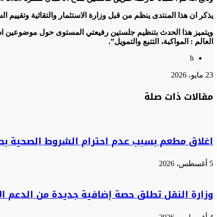
يذكر ان هذا المنتدى ينظم من قبل وزارة الاستثمار والتقائية وتقييم ال
ويتميز هذا الحدث بتنظيم جلستين رفيعتي المستوى حول موضوعين استر
العالم : المواكبة، التتبع والتمويل”.
h
23 مايو، 2026
تويتر
تويتر
طباعة
تيلقرام
تيلقرام
واتساب
واتساب
ماسنجر
ماسنجر
فيسبوك
فيسبوك
مشاركة
مقالات ذات صلة
عبر
البريد
اغلاق مطعم بسبب عدم احترام الشروط الصحية بط
5 أغسطس، 2026
وزارة النقل تطلق حصة إضافية جديدة من الدعم ا