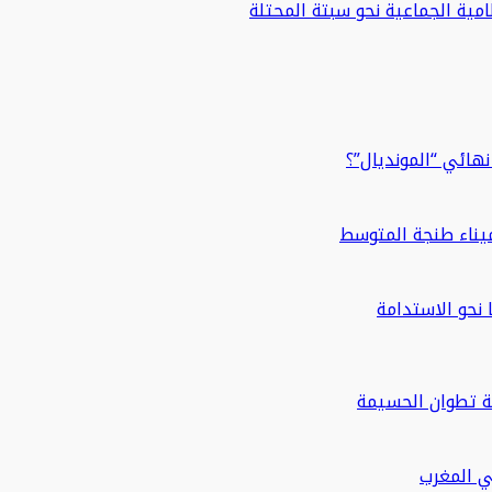
مية الجماعية نحو سبتة المحتلة
هائي “المونديال”؟
ة تطوان الحسيمة
في المغرب