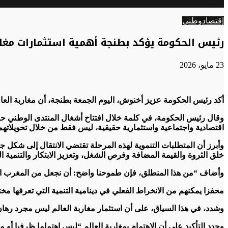
الوضع
عن
المظلم
إقتصاد
وطني
رئيس الحكومة يؤكد بطنجة أهمية استثمارات مغارب
23 مايو، 2026
أكد رئيس الحكومة عزيز أخنوش، اليوم الجمعة بطنجة، أن مغاربة العا
وقال رئيس الحكومة، في كلمة خلال افتتاح أشغال المنتدى الوطني حول
اقتصادية واجتماعية واستثمارية حقيقية، ليس فقط من خلال تحويلاتهم المالية التي تجاوزت 122 مليار درهم سنة 2025، ولكن أيضا من خلال ما راك
وأبرز أن المتطلبات التنموية لهذه المرحلة تقتضي الانتقال إلى شكل جد
خلق الثروة والقيمة المضافة وفرص الشغل، وتعزيز الابتكار والتنمية ال
وأضاف “من هذا المنطلق، فإن طموحنا واضح: أن نجعل من المغرب الوجه
محفزا يمكنهم من الانخراط الفعلي في دينامية التنمية التي تعرفها م
وشدد، في هذا السياق، على أن استثمار مغاربة العالم ليس مجرد رهان
وجدد التأكيد على أن الاهتمام بمغاربة العالم “ليس اهتماما ظرفيا أو 