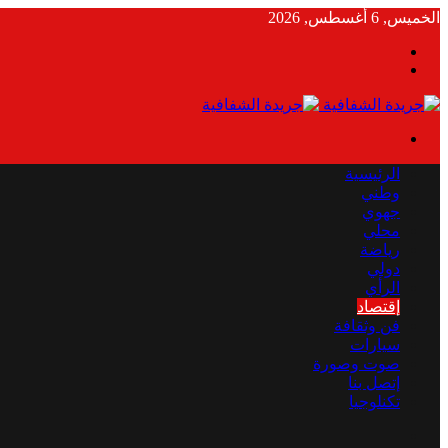
الخميس, 6 أغسطس, 2026
بحث
الوضع
عن
المظلم
القائمة
الرئيسية
وطني
جهوي
محلي
رياضة
دولي
الرأي
إقتصاد
فن وثقافة
سيارات
صوت وصورة
إتصل بنا
تكنلوجيا
بحث