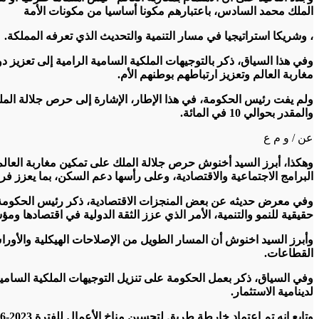
الملك محمد السادس، باعتبارهم مكونا أساسيا من مكونات الأمة
، وشريكا استراتيجيا في مسار التنمية والتحديث الذي تعرفه المملكة.
وفي هذا السياق، ذكر بالتوجيهات الملكية السامية الرامية إلى تعزيز د
مغاربة العالم وتعزيز ارتباطهم بوطنهم الأم.
ولم يفت رئيس الحكومة، في هذا الإطار، الإشارة إلى حرص جلالة الملك
والمقدر بحوالي 10 في المائة.
عن / و م ع
وهكذا، أبرز السيد أخنوش حرص جلالة الملك على تمكين مغاربة العال
البرامج الاجتماعية والاقتصادية، وعلى رأسها دعم السكن، بما يعزز 
وفي معرض حديثه عن بعض المنجزات الاقتصادية، ذكر رئيس الحكومة بأن
حقيقية للنمو والتنمية، الأمر الذي عزز الثقة الدولية في اقتصادها ومؤ
وأبرز السيد اخنوش أن المسار الطويل من الإصلاحات الهيكلية والأور
القطاعات.
وفي السياق، ذكر بعمل الحكومة على تنزيل التوجيهات الملكية السامي
لدينامية الاستثمار.
وتابع انه تم اعتماد خارطة طريق لتحسين مناخ الأعمال للفترة 2023-2026، و تبسيط المساطر الإدارية لحاملي المشاريع، واطلاق خدمات الكترونية لاحداث المقاولات.