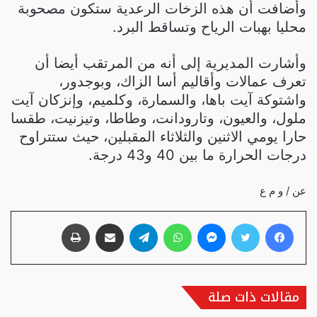
وأضافت أن هذه الزخات الرعدية ستكون مصحوبة
محليا بهبات الرياح وتساقط البرد.
وأشارت المديرية إلى أنه من المرتقب أيضا أن
تعرف عمالات وأقاليم أسا الزاك، وبوجدور،
واشتوكة آيت باها، والسمارة، وكلميم، وإنزكان آيت
ملول، والعيون، وتارودانت، وطاطا، وتيزنيت، طقسا
حارا يومي الاثنين والثلاثاء المقبلين، حيث ستتراوح
درجات الحرارة ما بين 40 و43 درجة.
عن / و م ع
فيسبوك
تويتر
ماسنجر
واتساب
تيلقرام
مشاركة عبر البريد
طباعة
مقالات ذات صلة