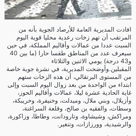
افادت المديرية العامة للأرصاد الجوية بأنه من
المرتقب أن تهم زخات رعدية محليا قوية اليوم
السبت عددا من عمالات وأقاليم المملكة، في حين
سيعرف عدد من المناطق طقسا حارا (ما بين 40
و43 درجة) يومي الاثنين والثلاثاء
المقبلين.وأوضحت المديرية، في نشرة جوية خاصة
من المستوى البرتقالي، أن هذه الزخات ستهم
ابتداء من الواحدة من بعد زوال اليوم السبت وإلى
غاية الحادية عشرة ليلا، عمالات وأقاليم الحوز،
وأزيلال، وبني ملال، وميدلت، وخنيفرة، وخريبكة،
وسطات، والفقيه بن صالح، وقلعة السراغنة،
ومراكش، وشيشاوة، وتارودانت، وطاطا، وزاكورة،
والرشيدية، وورزازات، وتنغير.