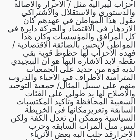
احزاب ليبرالية مثل / الاحرار والاصالة
والدستوري والاستقلال والاشتراكي
يقول هذا المواطن في عهدهم كان
الازدهار في الاقتصاد والحركة دايرة في
كل المرافق والمؤسسات وكان هذا
المواطن لايحس بالضائقة الاقتصادية /
فهذه الاحزاب لها حظوظ قوية بقي
نقطة لابد الاشارة اليها هو ان البيجيدي
لديه قوة من حديد على الجمعيات
المترامية الاطراف في الاحياء والدروب
منهم على سبيل المثال/ جمعية التوحيد
والاصلاح لها يد طولي على الفئات
الشعبية المحافظة وتاكيد المكتسبات
السابقة وتعزيزمكانها في الخريطة
السياسية وممكن ان تعدل الكفة ولكن
ليس مثل المرات السابقة وحزب
الاحرارقد جلب البه بعض الاثرياء