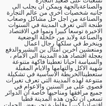
تشعبات على صعيد التجارة
والصناعةبالجهة ويمكن ان يجلب الى
جانبه شخصيات اخرى من عالم التجارة
والصناعة من اجل حل مشاكل وصعاب
طنجة التي تعرف المدينة في السنوات
الاخيرة توسعا كبيرا ونموا في الاقتصاد
والصناعة ولابد من خلخلة الوضعية
وينخرط في سلكها رجال اعمال
ومنعشين اخرين امثال بن البشيروالدفع
بعجلة اقتصاد هذه المدينة الى الامام ،
والسياسة احيانا تعطينا فاكهة متنوعة
شهية الاكل والتهامها والايام المقبلة
ستعطيناالخريطة الاساسية في تشكيلة
متنوعة لهذه المدينة التي تعرف تغيرات
قصوى على مر السنين والاعوام في
جميع مرافقها ومناحيها خاصة ان الدوائر
تسعى ان تكون هذه المدينة قطبا
اقتصاديا كبيرا وقاطرة تجر بعض الجهات