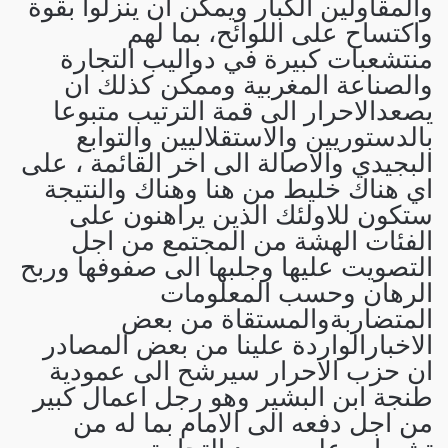
والمقاولين الكبار ويمكن ان ينزلوا بقوة
واكتساح على اللوائح، بما لهم
منتشعبات كبيرة في دواليب التجارة
والصناعة المغربية وممكن كذلك ان
يصعدالاحرار الى قمة الترتيب متبوعا
بالدستوريين والاستقلاليين والتوابع
البجيدي والاصالة الى اخر القائمة ، على
اي هناك خليط من هنا وهناك والنتيجة
ستكون للاولئك الذين يراهنون على
الفئات الهشة من المجتمع من اجل
التصويت عليها وجلبها الى صفوفها وربح
الرهان وحسب المعلومات
المتضاربةوالمستقاة من بعض
الاخبارالواردة علينا من بعض المصادر
ان حزب الاحرار سيرشح الى عمودية
طنجة ابن البشير وهو رجل اعمال كبير
من اجل دفعه الى الامام بما له من