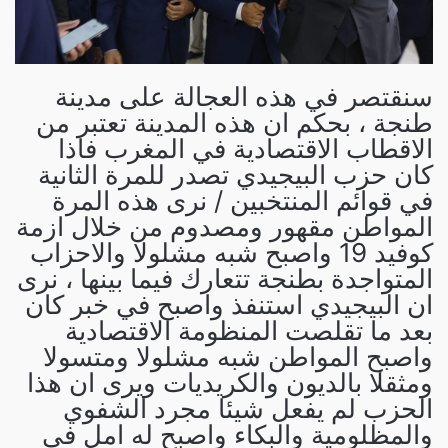
سنقتصر في هذه العجالة على مدينة
طنجة ، بحكم ان هذه المدينة تعتبر من
الاقطاب الاقتصادية في المغرب فاذا
كان حزب البيجيدي تصدر للمرة الثانية
في قوائم المنتخبين / نرى هذه المرة
المواطن مقهور ومصدوم من خلال ازمة
كوفيد 19 واصبح شبه مشلولا والاحزاب
المتواجدة بطنجة تتعارك فيما بينها ، نرى
ان البيجيدي استنفذ واصبح في خبر كان
بعد ما تقلصت المنظومة الاقتصادية
واصبح المواطن شبه مشلولا ومتسولا
ومثقلا بالديون والكريديات ويرى ان هذا
الحزب لم يفعل شيئا مجرد الشفوي
والمظلومية والبكاء واصبح له امل في