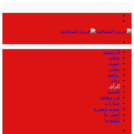
الجمعة, 7 أغسطس, 2026
بحث
الوضع
عن
المظلم
القائمة
الرئيسية
وطني
جهوي
محلي
رياضة
دولي
الرأي
إقتصاد
فن وثقافة
سيارات
صوت وصورة
إتصل بنا
تكنلوجيا
بحث