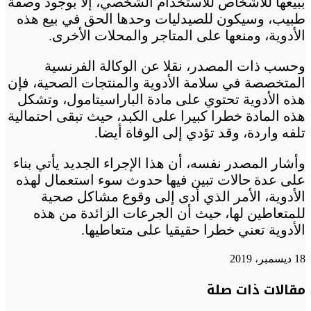
ببيعها للأشخاص للاستخدام الشخصي، إلا بوجود وصفة
طبيب، وسيكون للصيدليات وحدها الحق في بيع هذه
الأدوية، ومنعها على المتاجر والمحلات الأخرى.
وحسب ذات المصدر، نقلا عن الوكالة الفرنسية
المتخصصة في سلامة الأدوية والمنتجات الصحية، فإن
هذه الأدوية تحتوي على مادة الباراسيتامول، وتشكل
هذه المادة خطرا كبيرا على الكبد، حيث تبقى احتمالية
تلفه واردة، وقد تؤدي إلى الوفاة أيضا.
وأشار المصدر نفسه، أن هذا الإجراء الجديد يأتي بناء
على عدة حالات تبين فيها حدوث سوء استعمال لهذه
الأدوية، الأمر الذي أدى إلى وقوع مشاكل صحية
للمتعاطين لها، حيث أن الجرعات الزائدة من هذه
الأدوية تعني خطرا حقيقيا على متعاطيها.
18 ديسمبر، 2019
تويتر
تويتر
طباعة
تيلقرام
تيلقرام
واتساب
واتساب
ماسنجر
ماسنجر
فيسبوك
فيسبوك
مشاركة
مقالات ذات صلة
عبر
البريد