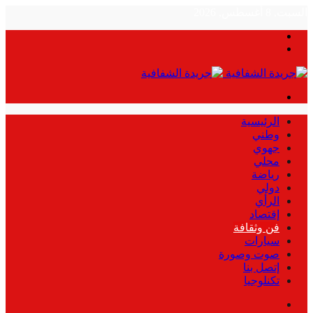
السبت, 8 أغسطس, 2026
بحث
الوضع
عن
المظلم
القائمة
الرئيسية
وطني
جهوي
محلي
رياضة
دولي
الرأي
إقتصاد
فن وثقافة
سيارات
صوت وصورة
إتصل بنا
تكنلوجيا
بحث