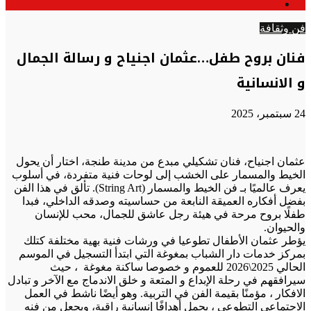
الوضع
عن
المظلم
فن وثقافة
فنان بروح طفل…عثمان اجنياح و رسالة الجمال
و الانسانية
24 سبتمبر، 2025
عثمان اجنياح، فنان تشكيلي مبدع من مدينة طنجة، اختار أن يحول
الخيط والمسمار على الخشب إلى لوحات فنية متفردة، في أسلوب
يعرف عالميًا بـ فن الخيط والمسمار (String Art). تألق في هذا الفن
بفضل أفكاره العميقة النابعة من حساسيته وصدقه الداخلي، فبدا
طفلًا بروح مرحة في هيئة رجل عاشق للجمال، محب للإنسان
والحيوان.
يؤطر عثمان الأطفال تطوعيا في ورشات فنية بهية مختلفة كتلك
بمركز خدمات دار الشباب بمغوغة التي ابتدأ التسجيل في الموسم
الحالي 2025\2026 للعموم و خصوصا ساكنة مغوغة ، حيث
سيرافقهم في رحلة الإبداع و المتعة و خلق الاندماج مع الآخر و تبادل
الافكار ، مؤمنًا بقيمة الفن في التربية. وهو أيضًا ناشط في العمل
الاجتماعي التطوعي ، يحمل أهدافًا إنسانية راقية، ويجعل من فنه