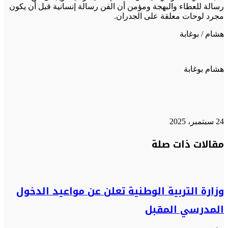
رسالة للعطاء والبهجة ومؤمن أن الفن رسالة إنسانية قبل أن يكون
مجرد لوحات معلقة على الجدران.
هشام / بوغابة
هشام بوغابة
24 سبتمبر، 2025
تويتر
تويتر
طباعة
تيلقرام
تيلقرام
واتساب
واتساب
ماسنجر
ماسنجر
فيسبوك
فيسبوك
مشاركة
مقالات ذات صلة
عبر
البريد
وزارة التربية الوطنية تعلن عن مواعيد الدخول
المدرسي المقبل