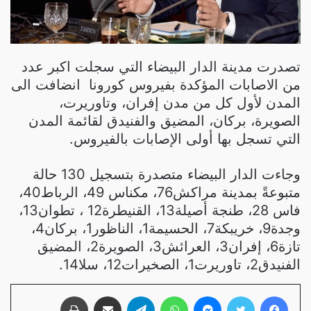
تصدرت مدينة الدار البيضاء التي سجلت اكبر عدد
من الاصابات المؤكدة بفيروس كورونا انضافت الى
المدن لأول كل من مدن إفران، وتاوريرت،
الصويرة، بركان، المضيق والفنيدق لقائمة المدن
التي تسجل بها أولى الإصابات بالفيروس.
وجاءت الدار البيضاء متصدرة بتسجيل 130 حالة
متبوعةً بمدينة مراكش76، مكناس 49، الرباط40،
فاس 28، طنجة أصيلة13، القنيطرة12 ، تطوان13،
وجدة9، خريبكة7، الحسيمة1، الناظور1، بركان4،
تازة6، إفران3، العرائش3، الصويرة2، المضيق
الفنيدق2، تاوريرت1، الصخيرات12، سلا14.
فيسبوك
تويتر
ماسنجر
واتساب
تيلقرام
مشاركة عبر البريد
طباعة