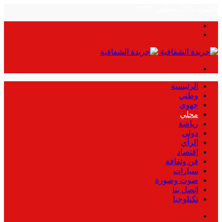
الإثنين, 10 أغسطس, 2026
بحث
الوضع
عن
المظلم
القائمة
الرئيسية
وطني
جهوي
محلي
رياضة
دولي
الرأي
إقتصاد
فن وثقافة
سيارات
صوت وصورة
إتصل بنا
تكنلوجيا
بحث