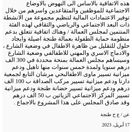
هذه الاتفاقية بالاساس الى النهوض بالاوضاع
الاجتماعية للموظفين والمتقاعدين واسرهم من خلال
توفير الاعتمادات المالية لتنظيم مجموعة من الانشطة
ذات البعد الاجتماعي والرياضي والثقافي لهذه الفئة
المنتمين لمجلس العمالة / وهناك اتفاقية تتعلق بدعم
منظومة حماية الطفولة بعمالة طنجة اصيلة وايجاد
حلول للتقليل من ظاهرة الاطفال في وضعية الشارع ،
والادماج الاسري والمهني للاطفالفي وضعية الشارع
وسيساهم مجلس العمالة بمنحة محددة في 300 الف
درهم سنويا ولمدة خمس سنوات منها تاهيل ودعم
ميزانية تسيير ماوى الاطفالبحي مرشان التابع لجمعية
دارنا ودعم ميزانية تسيير مركب الصداقة ب 100 الف
درهم ودعم ميزانية تسيير حضانة طنجة ودعم ميزانية
تسيير المركز الاجتماعي الزياتين ب 50 الف درهم
وقد صادق المجلس على هذا المشروع بالاجماع .
عن / ع خ طنجة
17 أبريل، 2023
تويتر
تويتر
طباعة
تيلقرام
تيلقرام
واتساب
واتساب
ماسنجر
ماسنجر
فيسبوك
فيسبوك
مشاركة