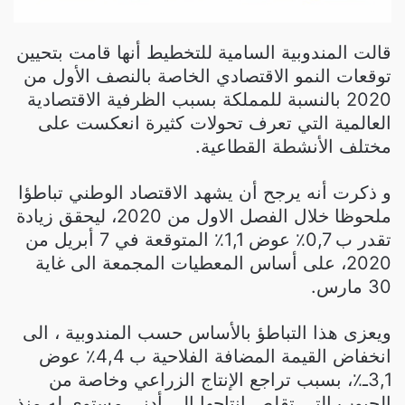
قالت المندوبية السامية للتخطيط أنها قامت بتحيين
توقعات النمو الاقتصادي الخاصة بالنصف الأول من
2020 بالنسبة للمملكة بسبب الظرفية الاقتصادية
العالمية التي تعرف تحولات كثيرة انعكست على
مختلف الأنشطة القطاعية.
و ذكرت أنه يرجح أن يشهد الاقتصاد الوطني تباطؤا
ملحوظا خلال الفصل الاول من 2020، ليحقق زيادة
تقدر ب 0,7٪ عوض 1,1٪ المتوقعة في 7 أبريل من
2020، على أساس المعطيات المجمعة الى غاية
30 مارس.
ويعزى هذا التباطؤ بالأساس حسب المندوبية ، الى
انخفاض القيمة المضافة الفلاحية ب 4,4٪ عوض
3,1ـ٪، بسبب تراجع الإنتاج الزراعي وخاصة من
الحبوب التي تقلص انتاجها الى أدنى مستوى له منذ