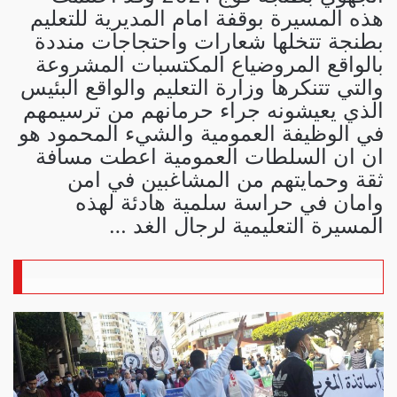
هذه المسيرة بوقفة امام المديرية للتعليم
بطنجة تتخلها شعارات واحتجاجات منددة
بالواقع المروضياع المكتسبات المشروعة
والتي تتنكرها وزارة التعليم والواقع البئيس
الذي يعيشونه جراء حرمانهم من ترسيمهم
في الوظيفة العمومية والشيء المحمود هو
ان ان السلطات العمومية اعطت مسافة
ثقة وحمايتهم من المشاغبين في امن
وامان في حراسة سلمية هادئة لهذه
المسيرة التعليمية لرجال الغد …