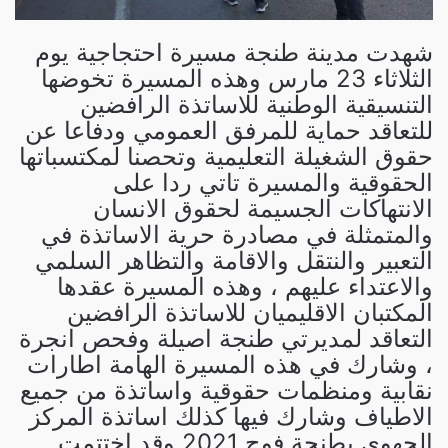
شهدت مدينة طنجة مسيرة احتجاجية يوم
الثلاثاء 23 مارس وهذه المسيرة تخوضها
التنسيقية الوطنية للاساتذة الرافضين
للتعاقد حماية للمرفق العمومي ودفاعا عن
حقوق الشغيلة التعليمية وتحصنا لمكتسباتها
الحقوقية والمسيرة تاتي ردا على
الانتهاكات الجسيمة لحقوق الانسان
والمتمثلة في مصادرة حرية الاساتذة في
التعبير والنتقل والاقامة والتظاهر السلمي
والاعتداء عليهم ، وهذه المسيرة عقدها
المكتبان الاقليميان للاساتذة الرافضين
التعاقد لمديرتي طنجة اصيلة وفحص انجرة
، وشارك في هذه المسيرة الهامة اطارات
نقابية ومنظمات حقوقية واساتذة من جميع
الاطياف وشارك فيها كذلك اساتذة المركز
الجهوي بطنجة فوج 2021 وقد اختتمت