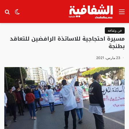
القائمة
الوضع
بح
المظلم
عن
فن وثقافة
مسيرة احتجاجية للاساتذة الرافضين للتعاقد
بطنجة
23 مارس، 2021