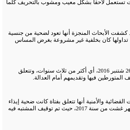
حت تستعمل لاحقا بشكل معيب ومشوب بالتحريف كلّما
د كشفت الأبحاث المنجزة أنها تعود لضحية من جنسية
ن تداولها كان بخلفية غير مشروعة بغرض المساس
أما الصورة الثالثة التي توثق لجروح بادية على مستوى الجزء العلوي من جسد سيدة، فقد نشرت لأول مرة في 26 شتنبر 2016، أي أكثر من ثلاث سنوات، وتتعلق
 المتورطين فيها وتقديمهم أمام العدالة.
لقضائية والأمنية أنها تتعلق بفتاة كانت ضحية إيذاء
عمدي من طرف شخص يرتبط معها بعلاقة غير شرعية، وهي القضية التي عالجتها مصالح ولاية أمن فاس في شهر غشت من سنة 2017، حيث تم توقيف المشتبه فيه