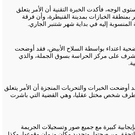
 الوجه، فأكدت الخبرة التقنية أن الأمر يتعلق
س بدافع السرقة، ارتكبها قاصر يبلغ من العمر 15 سنة في حق تاجر بمنطقة الخبازات بمدينة القنيطرة، وأن فرقة
 المنسوبة إليه في بداية شهر شتنبر الجاري.
ضحية اعتداء بواسطة السلاح الأبيض، فقد أوضحت
نها صورة تعود لشهر يناير 2016، وتتعلق بضابط أمن كان يشرف على مركز الحراسة بسوق الجملة، والذي
ة.
 أوضحت الخبرات والتحريات المنجزة أن الأمر يتعلق
خسائر مادية مقرونة بإيذاء عمدي، تعرض لها سائق حافلة بمدينة القنيطرة في 24 يونيو 2017 من طرف شخص مختل عقليا، وهي القضية التي باشرت
يجابية كبيرة مع جميع صور وتسجيلات الجريمة
للتحقق من صحتها، وتحديد مكان وزمان وقوعها، وكذا