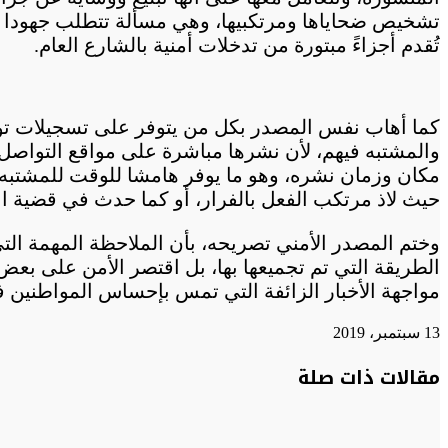
تشخيص ضحاياها ومرتكبيها، وهي مسألة تتطلب جهودا مض
تُقدم أجزاءً مبتورة من تدخلات أمنية بالشارع العام.
كما أهاب نفس المصدر بكل من يتوفر على تسجيلات توثق 
والمشتبه فيهم، لأن نشرها مباشرة على مواقع التواصل 
مكان وزمان نشره، وهو ما يوفر هامشا للوقت للمشتبه 
حيث لاذ مرتكب الفعل بالفرار، أو كما حدث في قضية اع
وختم المصدر الأمني تصريحه، بأن الملاحظة المهمة الت
الطريقة التي تم تجميعها بها، بل اقتصر الأمن على بع
مواجهة الأخبار الزائفة التي تمس بإحساس المواطنين ف
13 سبتمبر، 2019
تويتر
تويتر
طباعة
تيلقرام
تيلقرام
واتساب
واتساب
ماسنجر
ماسنجر
فيسبوك
فيسبوك
مشاركة
مقالات ذات صلة
عبر
البريد