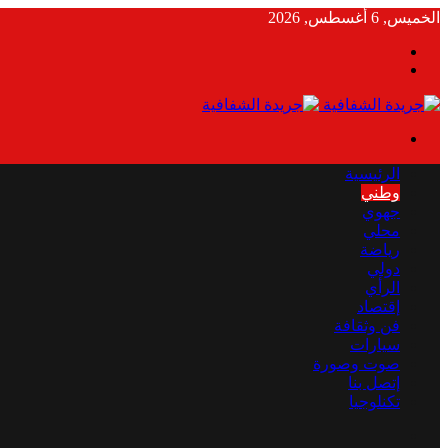
الخميس, 6 أغسطس, 2026
بحث
الوضع
عن
المظلم
القائمة
الرئيسية
وطني
جهوي
محلي
رياضة
دولي
الرأي
إقتصاد
فن وثقافة
سيارات
صوت وصورة
إتصل بنا
تكنلوجيا
بحث