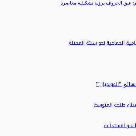
 عبق الحروف برؤية تشكيلية معاصرة
مية الجماعية نحو سبتة المحتلة
هائي “المونديال”؟