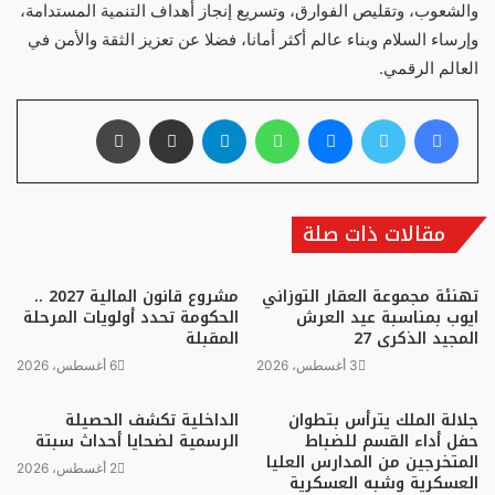
والشعوب، وتقليص الفوارق، وتسريع إنجاز أهداف التنمية المستدامة،
وإرساء السلام وبناء عالم أكثر أمانا، فضلا عن تعزيز الثقة والأمن في
العالم الرقمي.
فيسبوك
تويتر
ماسنجر
واتساب
تيلقرام
مشاركة عبر البريد
طباعة
مقالات ذات صلة
تهنئة مجموعة العقار التوزاني
مشروع قانون المالية 2027 ..
ايوب بمناسبة عيد العرش
الحكومة تحدد أولويات المرحلة
المجيد الذكرى 27
المقبلة
3 أغسطس، 2026
6 أغسطس، 2026
جلالة الملك يترأس بتطوان
الداخلية تكشف الحصيلة
حفل أداء القسم للضباط
الرسمية لضحايا أحداث سبتة
المتخرجين من المدارس العليا
2 أغسطس، 2026
العسكرية وشبه العسكرية