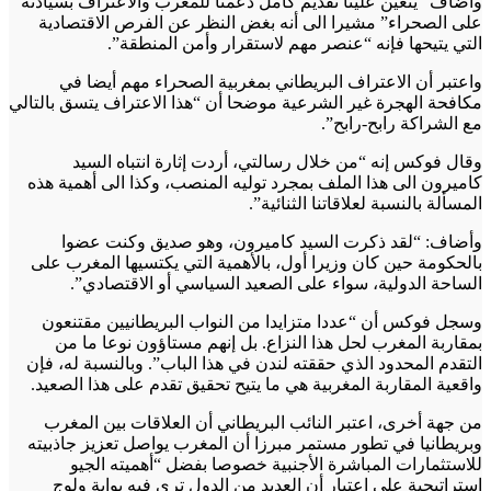
وأضاف “يتعين علينا تقديم كامل دعمنا للمغرب والاعتراف بسيادته
على الصحراء” مشيرا الى أنه بغض النظر عن الفرص الاقتصادية
التي يتيحها فإنه “عنصر مهم لاستقرار وأمن المنطقة”.
واعتبر أن الاعتراف البريطاني بمغربية الصحراء مهم أيضا في
مكافحة الهجرة غير الشرعية موضحا أن “هذا الاعتراف يتسق بالتالي
مع الشراكة رابح-رابح”.
وقال فوكس إنه “من خلال رسالتي، أردت إثارة انتباه السيد
كاميرون الى هذا الملف بمجرد توليه المنصب، وكذا الى أهمية هذه
المسألة بالنسبة لعلاقاتنا الثنائية”.
وأضاف: “لقد ذكرت السيد كاميرون، وهو صديق وكنت عضوا
بالحكومة حين كان وزيرا أول، بالأهمية التي يكتسيها المغرب على
الساحة الدولية، سواء على الصعيد السياسي أو الاقتصادي”.
وسجل فوكس أن “عددا متزايدا من النواب البريطانيين مقتنعون
بمقاربة المغرب لحل هذا النزاع. بل إنهم مستاؤون نوعا ما من
التقدم المحدود الذي حققته لندن في هذا الباب”. وبالنسبة له، فإن
واقعية المقاربة المغربية هي ما يتيح تحقيق تقدم على هذا الصعيد.
من جهة أخرى، اعتبر النائب البريطاني أن العلاقات بين المغرب
وبريطانيا في تطور مستمر مبرزا أن المغرب يواصل تعزيز جاذبيته
للاستثمارات المباشرة الأجنبية خصوصا بفضل “أهميته الجيو
استراتيجية على اعتبار أن العديد من الدول ترى فيه بوابة ولوج