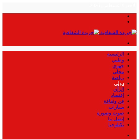
الأحد, 9 أغسطس, 2026
بحث
الوضع
عن
المظلم
القائمة
الرئيسية
وطني
جهوي
محلي
رياضة
دولي
الرأي
إقتصاد
فن وثقافة
سيارات
صوت وصورة
إتصل بنا
تكنلوجيا
بحث