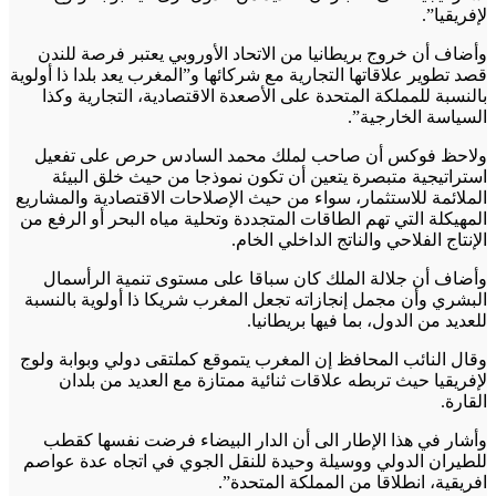
لإفريقيا”.
وأضاف أن خروج بريطانيا من الاتحاد الأوروبي يعتبر فرصة للندن
قصد تطوير علاقاتها التجارية مع شركائها و”المغرب يعد بلدا ذا أولوية
بالنسبة للمملكة المتحدة على الأصعدة الاقتصادية، التجارية وكذا
السياسة الخارجية”.
ولاحظ فوكس أن صاحب لملك محمد السادس حرص على تفعيل
استراتيجية متبصرة يتعين أن تكون نموذجا من حيث خلق البيئة
الملائمة للاستثمار، سواء من حيث الإصلاحات الاقتصادية والمشاريع
المهيكلة التي تهم الطاقات المتجددة وتحلية مياه البحر أو الرفع من
الإنتاج الفلاحي والناتج الداخلي الخام.
وأضاف أن جلالة الملك كان سباقا على مستوى تنمية الرأسمال
البشري وأن مجمل إنجازاته تجعل المغرب شريكا ذا أولوية بالنسبة
للعديد من الدول، بما فيها بريطانيا.
وقال النائب المحافظ إن المغرب يتموقع كملتقى دولي وبوابة ولوج
لإفريقيا حيث تربطه علاقات ثنائية ممتازة مع العديد من بلدان
القارة.
وأشار في هذا الإطار الى أن الدار البيضاء فرضت نفسها كقطب
للطيران الدولي ووسيلة وحيدة للنقل الجوي في اتجاه عدة عواصم
افريقية، انطلاقا من المملكة المتحدة”.