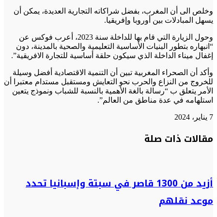
وخلص الى أن المغرب، بفضل شراكاته التجارية العديدة، يمكن أن
يسهل المبادلات بين أوروبا وإفريقيا.
وحول الزيارة التي قام بها للداخلة سنة 2023، أعرب فوكس عن
“انبهاره بتطور البنيات الأساسية التعليمية والصحية بالمدينة، دون
إغفال ميناء الداخلة الذي سيكون حلقة أساسية للتجارة الافريقية”.
وأكد أن الصحراء المغربية تبين أن التنمية الاقتصادية أفضل وسيلة
للخروج من النزاع والحرب نحو التعايش ومستقبل مستدام معتبرا أن
الأمر يتعلق ب “رسالة بالغة الأهمية بالنسبة للشباب ونموذج يتعين
استلهامه في عدة مناطق من العالم”.
7 يناير، 2024
تويتر
تويتر
طباعة
تيلقرام
تيلقرام
واتساب
واتساب
ماسنجر
ماسنجر
فيسبوك
فيسبوك
مشاركة
مقالات ذات صلة
عبر
البريد
أزيد من 1300 قاصر في سبتة وإسبانيا تحدد
موعد نقلهم