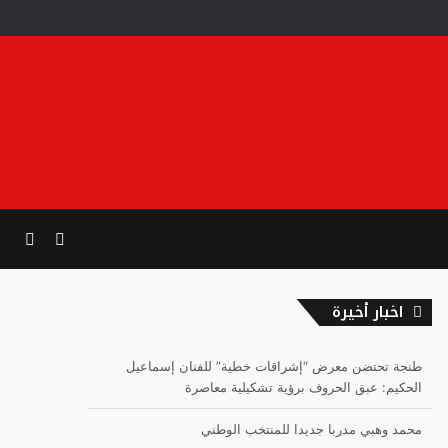
الوضع
بحث
المظلم
عن
اخبار أخيرة
طنجة تحتضن معرض “إشراقات خطية” للفنان إسماعيل
الحكيم: عبق الحروف برؤية تشكيلية معاصرة
محمد وهبي مدربا جديدا للمنتخب الوطني