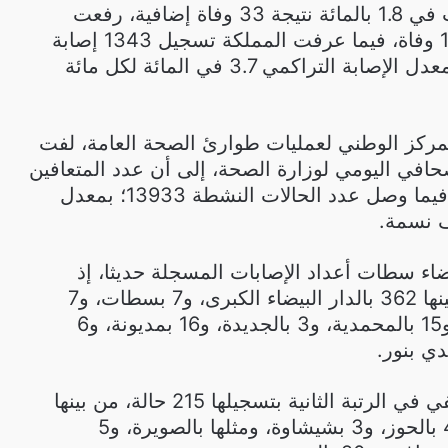
ساعة الماضية، استقرت في 1.8 بالمائة نتيجة 33 وفاة إضافية، رفعت
حصيلة الوفيات إلى 1111 وفاة، فيما عرفت المملكة تسجيل 1343 إصابة
مؤكدة جديدة؛ وقد بلغ معدل الإصابة التراكمي 3.7 في المائة لكل مائة
مركز الوطني لعمليات طوارئ الصحة العامة، لفت
لصحافي اليومي لوزارة الصحة، إلى أن عدد المتعافين
بلغ 1737 شخصا اليوم، فيما وصل عدد الحالات النشطة 13933؛ بمعدل
اء سطات أعداد الإصابات المسجلة حديثا، إذ
سجلت 431 حالة، من بينها 362 بالدار البيضاء الكبرى، و7 بسطات، و7
ببرشيد، و13 بالنواصر، و15 بالمحمدية، و3 بالجديدة، و16 بمديونة، و6
دي بنور.
وحلت جهة مراكش آسفي في الرتبة الثانية بتسجيلها 215 حالة، من بينها
113 حالة بمراكش، و49 بالحوز، و3 بشيشاوة، ومثلها بالصويرة، و5