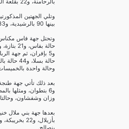
بالرحامنة، و22 بقلعة السراغنة، و20 باليوسفية.
بينها 90 بالرشيدية، و33 بميدلت، و9 بتنغير، و33 بزاكورة، و26 بورزازات.
وحالة واحدة بالخميسات، و5 بسيدي سل
وزان وشفشاون، وحالتان
بنصالح.