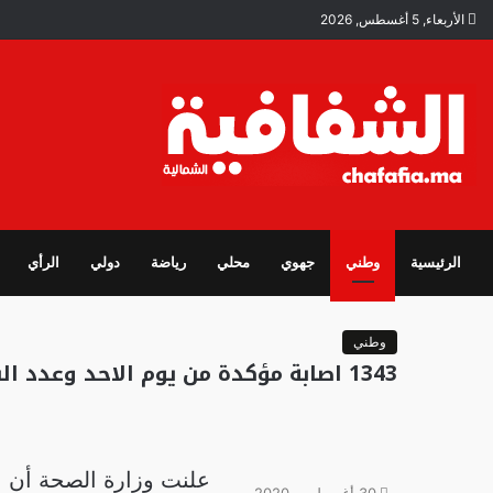
الأربعاء, 5 أغسطس, 2026
الرئيسية
وطني
جهوي
محلي
رياضة
دولي
الرأي
وطني
1343 اصابة مؤكدة من يوم الاحد وعدد الشفاء1737 و33وفاة