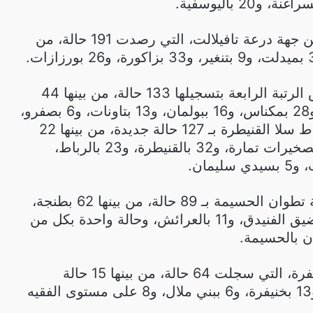
وتلي الجهتين المذكورتين جهة درعة تافيلالت، التي رصدت 191 حالة، من
وتحتل جهة فاس مكناس الرتبة الرابعة بتسجيلها 133 حالة، من بينها 44
حالة بفاس، و21 بتازة، و28 بمكناس، و16 ببولمان، و13 بتاونات، و6 بصفرو،
و5 بإفران، ثم جهة الرباط سلا القنيطرة بـ 127 حالة جديدة، من بينها 22
حالة بسلا، و44 حالة بالصخيرات تمارة، و32 بالقنيطرة، و23 بالرباط،
يمان.
بعد ذلك تأتي جهة طنجة تطوان الحسيمة بـ 89 حالة، من بينها 62 بطنجة،
و6 بتطوان، ومثلها بالمضيق الفنيدق، و11 بالعرائش، وحالة واحدة بكل من
 بالحسيمة.
بعدها جهة بني ملال خنيفرة، التي سجلت 64 حالة، من بينها 15 حالة
بأزيلال، و22 بخريبكة، و13 بخنيفرة، و6 ببني ملال، و8 على مستوى الفقيه