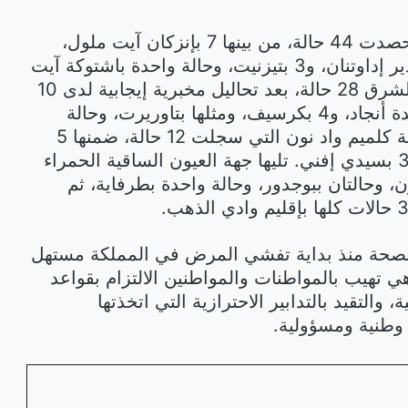
أما جهة سوس ماسة فحصدت 44 حالة، من بينها 7 بإنزكان آيت ملول،
ومثلها بطاطا، و26 بأكادير إداوتنان، و3 بتيزنيت، وحالة واحدة باشتوكة آيت
باها. فيما رصدت جهة الشرق 28 حالة، بعد تحاليل مخبرية إيجابية لدى 10
حالات بالناظور، و9 بوجدة أنجاد، و4 بكرسيف، ومثلها بتاوريرت، وحالة
واحدة بالدريوش، ثم جهة كلميم واد نون التي سجلت 12 حالة، ضمنها 5
بكلميم، و4 بطانطان، و3 بسيدي إفني. تليها جهة العيون الساقية الحمراء
ت، منها 3 بالعيون، وحالتان ببوجدور، وحالة واحدة بطرفاية، ثم
الصحة منذ بداية تفشي المرض في المملكة مستهل
تهيب بالمواطنات والمواطنين الالتزام بقواعد
 والتقيد بالتدابير الاحترازية التي اتخذتها
وطنية ومسؤولية.