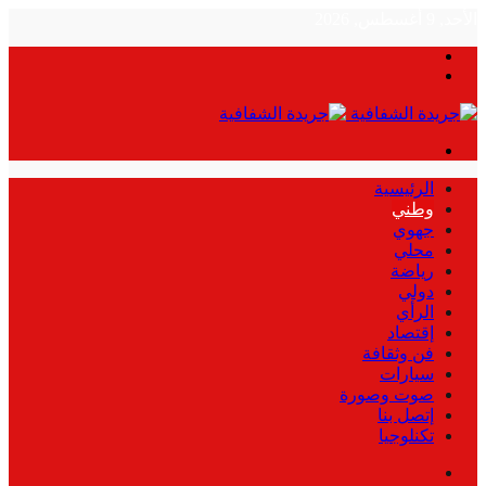
الأحد, 9 أغسطس, 2026
بحث
الوضع
عن
المظلم
القائمة
الرئيسية
وطني
جهوي
محلي
رياضة
دولي
الرأي
إقتصاد
فن وثقافة
سيارات
صوت وصورة
إتصل بنا
تكنلوجيا
بحث