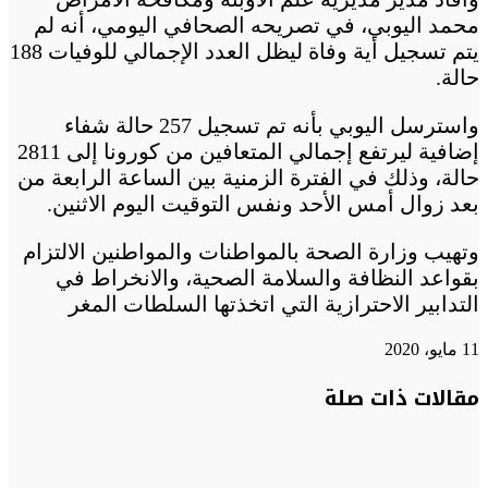
محمد اليوبي، في تصريحه الصحافي اليومي، أنه لم
يتم تسجيل أية وفاة ليظل العدد الإجمالي للوفيات 188
حالة.
واسترسل اليوبي بأنه تم تسجيل 257 حالة شفاء
إضافية ليرتفع إجمالي المتعافين من كورونا إلى 2811
حالة، وذلك في الفترة الزمنية بين الساعة الرابعة من
بعد زوال أمس الأحد ونفس التوقيت اليوم الاثنين.
وتهيب وزارة الصحة بالمواطنات والمواطنين الالتزام
بقواعد النظافة والسلامة الصحية، والانخراط في
التدابير الاحترازية التي اتخذتها السلطات المغر
11 مايو، 2020
تويتر
تويتر
طباعة
تيلقرام
تيلقرام
واتساب
واتساب
ماسنجر
ماسنجر
فيسبوك
فيسبوك
مشاركة
مقالات ذات صلة
عبر
البريد