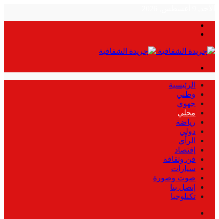
الأحد, 9 أغسطس, 2026
بحث
الوضع
عن
المظلم
القائمة
الرئيسية
وطني
جهوي
محلي
رياضة
دولي
الرأي
إقتصاد
فن وثقافة
سيارات
صوت وصورة
إتصل بنا
تكنلوجيا
بحث