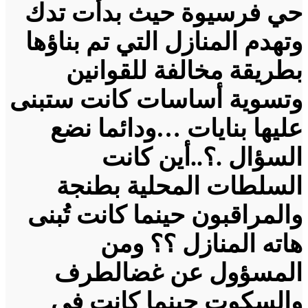
حي فرسيوة حيث بدأت تدك
وتهدم المنازل التي تم بناؤها
بطريقة مخالفة للقوانين
وتسوية أساسات كانت ستبنى
عليها بنايات …ودائما نضع
السؤال .؟..أين كانت
السلطات المحلية بطنجة
والمراقبون حينما كانت تُبنى
هاته المنازل ؟؟ ومن
المسؤول عن غضالطرف
والسكوت حينما كانت في